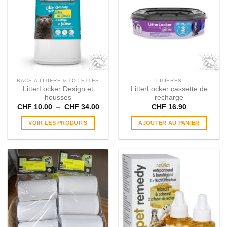
BACS À LITIÈRE & TOILETTES
LITIÈRES
LitterLocker Design et
LitterLocker cassette de
housses
recharge
Plage
CHF
10.00
–
CHF
34.00
CHF
16.90
de
prix :
VOIR LES PRODUITS
AJOUTER AU PANIER
CHF 10.00
à
CHF 34.00