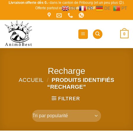
Passer
Livraison offerte dès 0.-
dans le canton de Fribourg (et un peu plus 😊).
EN
FR
DE
PT
Offerte partout en Suisse
dès 80 CHF !
au
contenu
0
Recharge
ACCUEIL
/
PRODUITS IDENTIFIÉS
“RECHARGE”
FILTRER