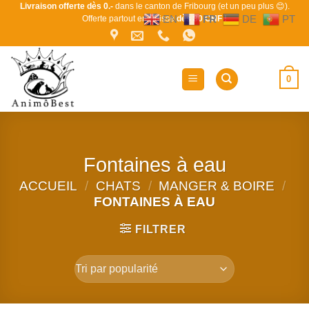
Passer
Livraison offerte dès 0.-
dans le canton de Fribourg (et un peu plus 😊).
EN
FR
DE
PT
Offerte partout en Suisse
dès 80 CHF !
au
contenu
0
Fontaines à eau
ACCUEIL
/
CHATS
/
MANGER & BOIRE
/
FONTAINES À EAU
FILTRER