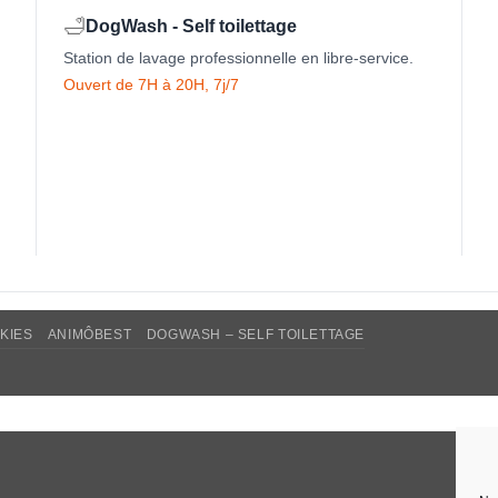
🛁
DogWash - Self toilettage
Station de lavage professionnelle en libre-service.
Ouvert de 7H à 20H, 7j/7
KIES
ANIMÔBEST
DOGWASH – SELF TOILETTAGE