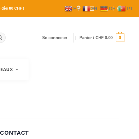
EN
FR
DE
PT
e
dès 80 CHF !
0
Se connecter
Panier /
CHF
0.00
DEAUX
CONTACT