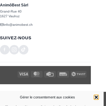
AnimôBest Sàrl
Grand-Rue 40
1627 Vaulruz
info@animobest.ch
SUIVEZ-NOUS
Visa
MasterCard
Credit
Facture
Twint
Card
Gérer le consentement aux cookies