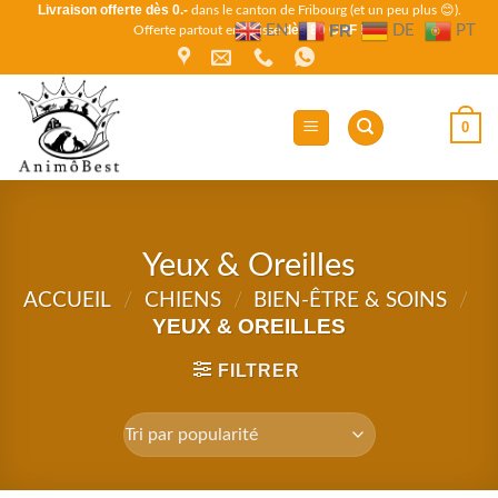
Livraison offerte dès 0.-
Passer
dans le canton de Fribourg (et un peu plus 😊).
FR
EN
DE
PT
dès 80 CHF !
Offerte partout en Suisse
au
contenu
0
Yeux & Oreilles
ACCUEIL
/
CHIENS
/
BIEN-ÊTRE & SOINS
/
YEUX & OREILLES
FILTRER