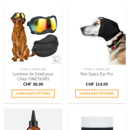
YEUX & OREILLES
YEUX & OREILLES
Lunettes de Soleil pour
Rex Specs Ear Pro
Chien ONETIGRIS
CHF
38.00
CHF
114.00
CHOIX DES OPTIONS
CHOIX DES OPTIONS
Ce
Ce
produit
produit
a
a
plusieurs
plusieurs
variations.
variations.
Les
Les