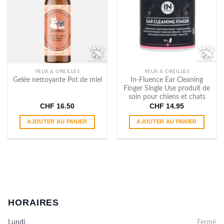
options
options
peuvent
peuvent
être
être
choisies
choisies
sur
sur
la
la
page
page
YEUX & OREILLES
YEUX & OREILLES
du
du
In​-​Fluence Ear Cleaning
Gelée nettoyante Pot de miel
Finger Single Use produit de
produit
produit
soin pour chiens et chats
CHF
16.50
CHF
14.95
AJOUTER AU PANIER
AJOUTER AU PANIER
HORAIRES
Lundi
Fermé