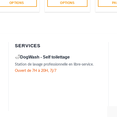
OPTIONS
OPTIONS
PA
Ce
Ce
produit
produit
a
a
plusieurs
plusieurs
variations.
variations.
Les
Les
options
options
SERVICES
peuvent
peuvent
être
être
🛁
DogWash - Self toilettage
choisies
choisies
sur
sur
Station de lavage professionnelle en libre-service.
la
la
Ouvert de 7H à 20H, 7j/7
page
page
du
du
produit
produit