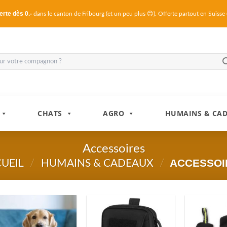
erte dès 0.-
dans le canton de Fribourg (et un peu plus 😊). Offerte partout en Suisse
CHATS
AGRO
HUMAINS & CA
Accessoires
ACCESSOI
UEIL
/
HUMAINS & CADEAUX
/