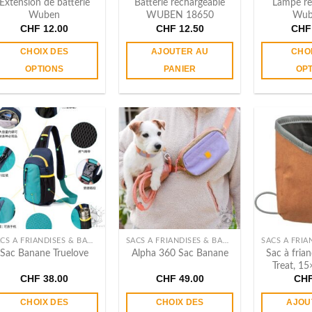
Extension de batterie
Batterie rechargeable
Lampe re
page
Wuben
WUBEN 18650
Wub
du
CHF
12.00
CHF
12.50
CHF
produit
CHOIX DES
AJOUTER AU
CHO
OPTIONS
PANIER
OP
Ce
produit
a
plusieurs
variations.
Les
options
peuvent
être
choisies
sur
SACS À FRIANDISES & BANANES
SACS À FRIANDISES & BANANES
la
Sac à fria
Sac Banane Truelove
Alpha 360 Sac Banane
page
Treat, 1
du
CHF
38.00
CHF
49.00
CH
produit
CHOIX DES
CHOIX DES
AJOU