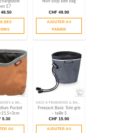
chargeable
Non-stop Belt bag
en E7
48.50
CHF
49.90
IX DES
AJOUTER AU
TIONS
PANIER
Ce
produit
a
plusieurs
variations.
Les
options
peuvent
être
choisies
sur
SACS À FRIANDISES & BANANES
SACS À FRIANDISES & BANANES
la
ndises Pocket
Freezack Basic Tote gris
page
5×15,5×3cm
– taille S
du
F
5.30
CHF
15.90
produit
TER AU
AJOUTER AU