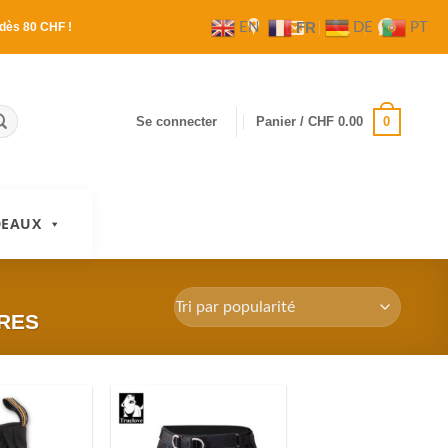
FR
EN
DE
PT
dès 80 CHF !
0
Se connecter
Panier /
CHF
0.00
DEAUX
RES