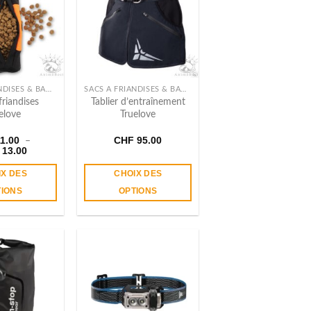
SACS À FRIANDISES & BANANES
SACS À FRIANDISES & BANANES
friandises
Tablier d’entraînement
elove
Truelove
1.00
CHF
95.00
–
Plage
13.00
de
prix :
IX DES
CHOIX DES
CHF 11.00
à
TIONS
OPTIONS
CHF 13.00
Ce
Ce
produit
produit
a
a
plusieurs
plusieurs
variations.
variations.
Les
Les
options
options
peuvent
peuvent