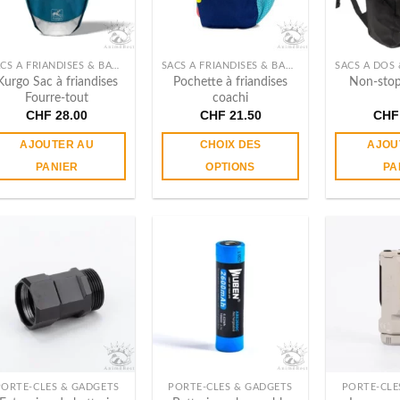
SACS À FRIANDISES & BANANES
SACS À FRIANDISES & BANANES
Kurgo Sac à friandises
Pochette à friandises
Non-sto
Fourre-tout
coachi
CHF
28.00
CHF
21.50
CHF
AJOUTER AU
CHOIX DES
AJOU
PANIER
OPTIONS
PA
Ce
produit
a
plusieurs
variations.
Les
options
peuvent
être
choisies
sur
PORTE-CLÉS & GADGETS
PORTE-CLÉS & GADGETS
PORTE-CLÉ
la