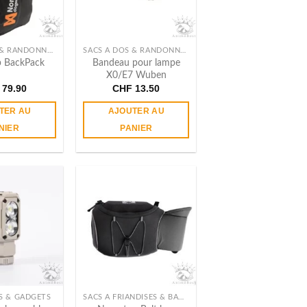
être
être
choisies
choisies
sur
sur
SACS À DOS & RANDONNÉE
SACS À DOS & RANDONNÉE
la
la
Bandeau pour lampe
p BackPack
page
page
X0/E7 Wuben
du
du
79.90
CHF
13.50
produit
produit
TER AU
AJOUTER AU
NIER
PANIER
S & GADGETS
SACS À FRIANDISES & BANANES