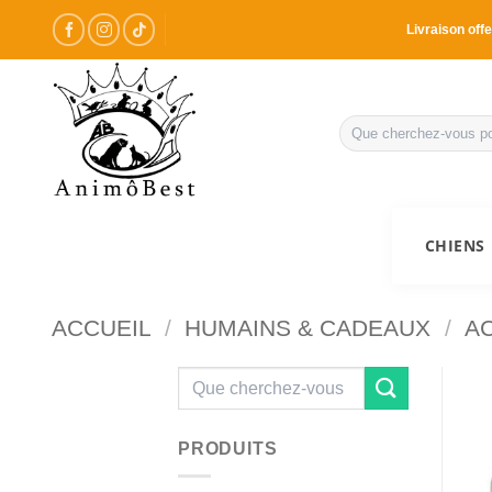
Passer
Livraison offe
au
contenu
Recherche
pour :
CHIENS
ACCUEIL
/
HUMAINS & CADEAUX
/
A
Recherche
pour :
PRODUITS