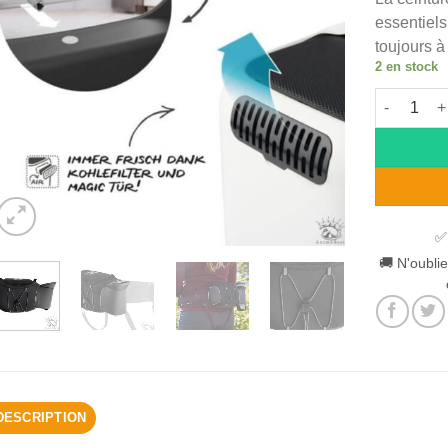
essentiels
toujours à
2 en stock
quantité d
Alternative
✅
🚚 N'oublie
DESCRIPTION