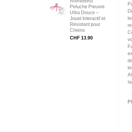
AnimôBest
Pa
Peluche Pieuvre
Do
Ultra Douce –
to
Jouet Interactif et
Résistant pour
re
Chiens
Co
CHF
13.90
vo
Fa
ex
de
to
Al
sy
P