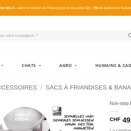
rte dès 0.-
dans le canton de Fribourg (et un peu plus 😊). Offerte partout en Suiss
CHATS
AGRO
HUMAINS & CA
CCESSOIRES
/
SACS À FRIANDISES & BAN
Non-stop 
49
CHF
La ceintu