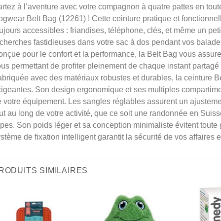
rtez à l’aventure avec votre compagnon à quatre pattes en tout
gwear Belt Bag (12261) ! Cette ceinture pratique et fonctionne
ujours accessibles : friandises, téléphone, clés, et même un peti
cherches fastidieuses dans votre sac à dos pendant vos balade
nçue pour le confort et la performance, la Belt Bag vous assur
us permettant de profiter pleinement de chaque instant partagé 
briquée avec des matériaux robustes et durables, la ceinture Be
igeantes. Son design ergonomique et ses multiples compartimen
 votre équipement. Les sangles réglables assurent un ajusteme
ut au long de votre activité, que ce soit une randonnée en Su
pes. Son poids léger et sa conception minimaliste évitent toute
stème de fixation intelligent garantit la sécurité de vos affaires 
RODUITS SIMILAIRES