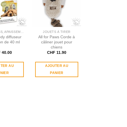
ANTI-STRESS, APAISSEMENT
JOUETS À TIRER
dy diffuseur
All for Paws Corde à
con de 40 ml
câliner jouet pour
chiens
F
40.00
CHF
11.90
TER AU
AJOUTER AU
NIER
PANIER