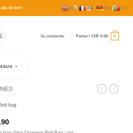
EN
FR
DE
PT
e
dès 80 CHF !
0
Se connecter
Panier /
CHF
0.00
DEAUX
ANES
Belt bag
.90
re Non-Stop Dogwear Belt Bag : vos