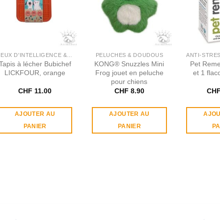
JEUX D'INTELLIGENCE & OCCUPATION
PELUCHES & DOUDOUS
Tapis à lécher Bubichef
KONG® Snuzzles Mini
Pet Reme
LICKFOUR, orange
Frog jouet en peluche
et 1 fla
pour chiens
CHF
11.00
CHF
8.90
CH
AJOUTER AU
AJOUTER AU
AJOU
PANIER
PANIER
PA