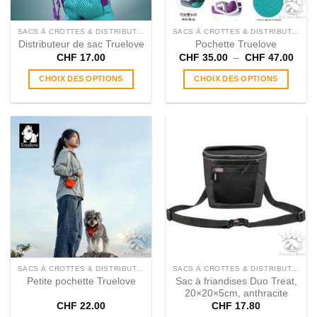
la
la
page
page
SACS À CROTTES & DISTRIBUTEURS
SACS À CROTTES & DISTRIBUTEURS
du
du
Distributeur de sac Truelove
Pochette Truelove
produit
produit
Plag
CHF
17.00
CHF
35.00
–
CHF
47.00
de
prix :
CHOIX DES OPTIONS
CHOIX DES OPTIONS
CHF 
à
Ce
Ce
CHF 
produit
produit
a
a
plusieurs
plusieurs
variations.
variations.
Les
Les
options
options
peuvent
peuvent
être
être
choisies
choisies
sur
sur
la
la
page
page
SACS À CROTTES & DISTRIBUTEURS
SACS À CROTTES & DISTRIBUTEURS
du
du
Petite pochette Truelove
Sac à friandises Duo Treat,
produit
produit
20×20×5cm, anthracite
CHF
22.00
CHF
17.80