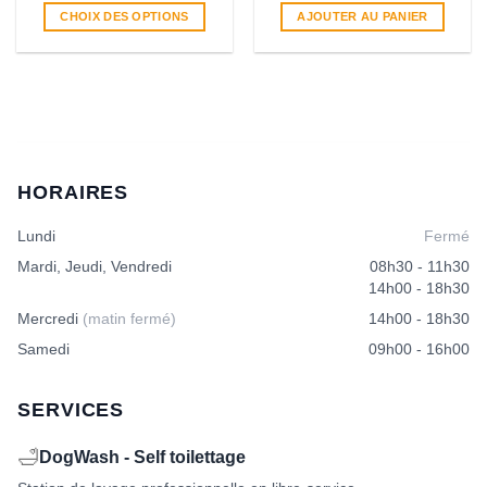
CHOIX DES OPTIONS
AJOUTER AU PANIER
Ce
produit
a
plusieurs
variations.
Les
options
HORAIRES
peuvent
être
Lundi
Fermé
choisies
sur
Mardi, Jeudi, Vendredi
08h30 - 11h30
la
14h00 - 18h30
page
Mercredi
(matin fermé)
14h00 - 18h30
du
produit
Samedi
09h00 - 16h00
SERVICES
🛁
DogWash - Self toilettage