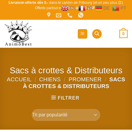
Passer
Livraison offerte dès 0.-
dans le canton de Fribourg (et un peu plus 😊).
EN
FR
DE
PT
Offerte partout en Suisse
dès 80 CHF !
au
contenu
0
Sacs à crottes & Distributeurs
ACCUEIL
/
CHIENS
/
PROMENER
/
SACS
À CROTTES & DISTRIBUTEURS
FILTRER