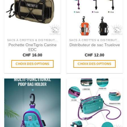
SACS À CROTTES & DISTRIBUTEURS
SACS À CROTTES & DISTRIBUTEURS
Pochette OneTigris Canine
Distributeur de sac Truelove
EDC
CHF
16.00
CHF
12.00
CHOIX DES OPTIONS
CHOIX DES OPTIONS
Ce
Ce
produit
produit
a
a
plusieurs
plusieurs
variations.
variations.
Les
Les
options
options
peuvent
peuvent
être
être
choisies
choisies
sur
sur