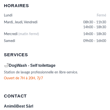
être
HORAIRES
choisies
sur
Lundi
Fermé
la
page
Mardi, Jeudi, Vendredi
08h30 - 11h30
du
14h00 - 18h30
produit
Mercredi
(matin fermé)
14h00 - 18h30
Samedi
09h00 - 16h00
SERVICES
🛁
DogWash - Self toilettage
Station de lavage professionnelle en libre-service.
Ouvert de 7H à 20H, 7j/7
CONTACT
AnimôBest Sàrl