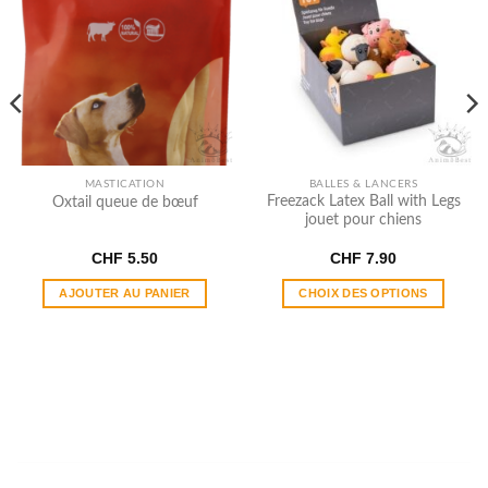
MASTICATION
BALLES & LANCERS
Freezack Latex Ball with Legs
Oxtail queue de bœuf
jouet pour chiens
CHF
5.50
CHF
7.90
AJOUTER AU PANIER
CHOIX DES OPTIONS
Ce
produit
a
plusieurs
variations.
Les
options
peuvent