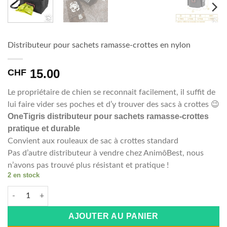
Distributeur pour sachets ramasse-crottes en nylon
15.00
CHF
Le propriétaire de chien se reconnait facilement, il suffit de
lui faire vider ses poches et d’y trouver des sacs à crottes 😉
OneTigris distributeur pour sachets ramasse-crottes
pratique et durable
Convient aux rouleaux de sac à crottes standard
Pas d’autre distributeur à vendre chez AnimôBest, nous
n’avons pas trouvé plus résistant et pratique !
2 en stock
quantité de Distributeur pour sachets ramasse-crottes en nylo
Alternative:
AJOUTER AU PANIER