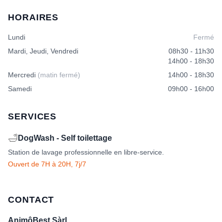
options
HORAIRES
peuvent
être
Lundi
Fermé
choisies
sur
Mardi, Jeudi, Vendredi
08h30 - 11h30
la
14h00 - 18h30
page
Mercredi
(matin fermé)
14h00 - 18h30
du
produit
Samedi
09h00 - 16h00
SERVICES
🛁
DogWash - Self toilettage
Station de lavage professionnelle en libre-service.
Ouvert de 7H à 20H, 7j/7
CONTACT
AnimôBest Sàrl