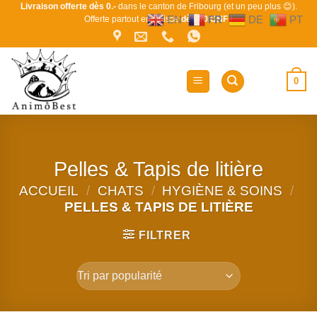
Passer
Livraison offerte dès 0.-
dans le canton de Fribourg (et un peu plus 😊).
EN
FR
DE
PT
Offerte partout en Suisse
dès 80 CHF !
au
contenu
0
Pelles & Tapis de litière
ACCUEIL
/
CHATS
/
HYGIÈNE & SOINS
/
PELLES & TAPIS DE LITIÈRE
FILTRER