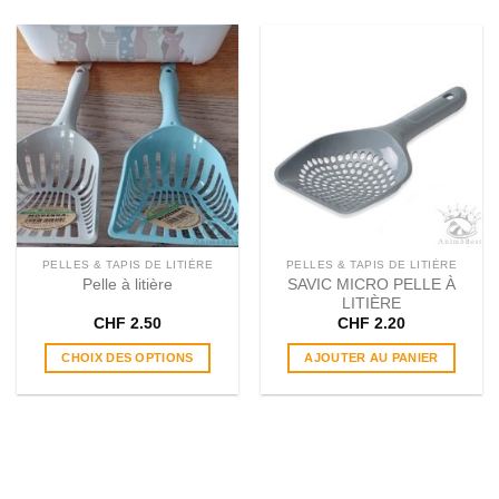
PELLES & TAPIS DE LITIÈRE
PELLES & TAPIS DE LITIÈRE
Pelle à litière
SAVIC MICRO PELLE À
LITIÈRE
CHF
2.50
CHF
2.20
CHOIX DES OPTIONS
AJOUTER AU PANIER
Ce
produit
a
plusieurs
variations.
Les