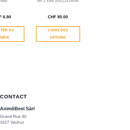
hats
en 1 Ellis 55x12x35cm
F
6.90
CHF
85.00
TER AU
CHOIX DES
NIER
OPTIONS
Ce
produit
a
plusieurs
variations.
Les
options
peuvent
être
CONTACT
choisies
sur
AnimôBest Sàrl
la
Grand-Rue 40
page
1627 Vaulruz
du
produit