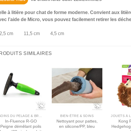
elle à litière pour chat de forme moderne.
Convient aux litiè
ec l’aide de Micro, vous pouvez facilement retirer les déchet
2,5
cm
11,5
cm
4,5
cm
RODUITS SIMILAIRES
SOINS DU PELAGE & BROSSES
BIEN-ÊTRE & SOINS
In​-​Fluence R​-​GO
Nettoyant pour pattes,
Kong R
Peigne démêlant poils
en silicone/PP, bleu
Hedgehog 