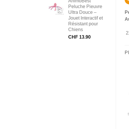
AnimôBest
Peluche Pieuvre
Ultra Douce –
P
Jouet Interactif et
Av
Résistant pour
Chiens
2
CHF
13.90
P
JEUX D'INTELLIGENCE & OCCUPATION
ANTI-STRESS, APAISSEMENT
BALLES & CIRCUITS
Pet Remedy Wipes 12
KONG Treat Dispensing
pièce
Ball jouet pour chats