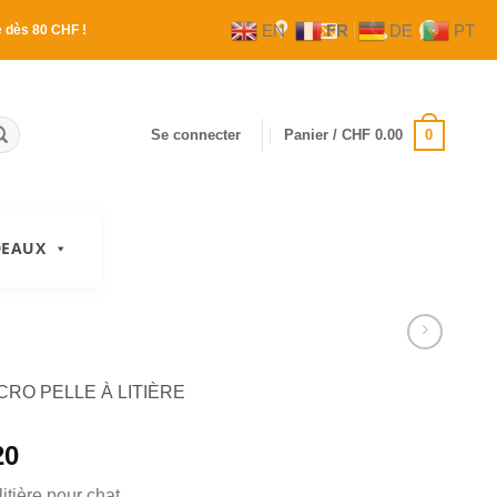
EN
FR
DE
PT
e
dès 80 CHF !
0
Se connecter
Panier /
CHF
0.00
DEAUX
CRO PELLE À LITIÈRE
20
litière pour chat