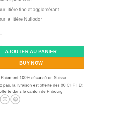
our litière fine et agglomérant
ur la litière
Nullodor
de SAVIC MICRO PELLE À LITIÈRE
:
AJOUTER AU PANIER
BUY NOW
 Paiement 100% sécurisé en Suisse
z pas, la livraison est offerte dès 80 CHF ! Et
offerte dans le canton de Fribourg