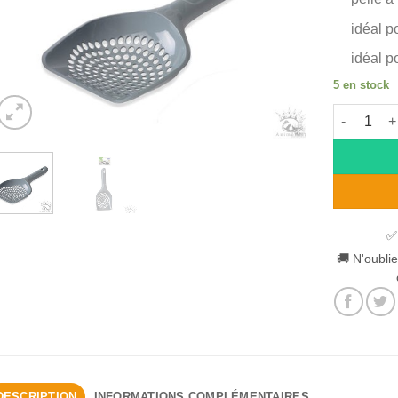
idéal p
idéal po
5 en stock
quantité 
Alternative
✅
🚚 N'oublie
DESCRIPTION
INFORMATIONS COMPLÉMENTAIRES