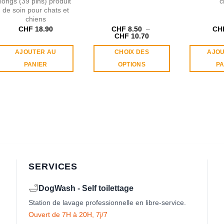
longs (39 pins) produit
c
de soin pour chats et
chiens
CHF
18.90
CHF
8.50
–
CH
Plage
CHF
10.70
de
prix :
AJOUTER AU
CHOIX DES
AJOU
CHF 8.50
à
PANIER
OPTIONS
PA
CHF 10.70
Ce
produit
a
plusieurs
variations.
Les
options
peuvent
être
SERVICES
choisies
sur
🛁
DogWash - Self toilettage
la
Station de lavage professionnelle en libre-service.
page
du
Ouvert de 7H à 20H, 7j/7
produit