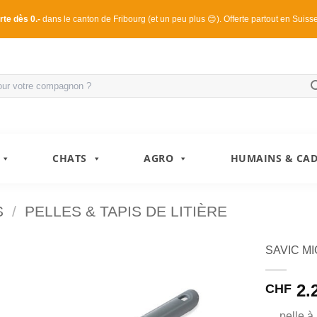
rte dès 0.-
dans le canton de Fribourg (et un peu plus 😊). Offerte partout en Suiss
CHATS
AGRO
HUMAINS & CA
S
/
PELLES & TAPIS DE LITIÈRE
SAVIC MI
2.
CHF
pelle à 