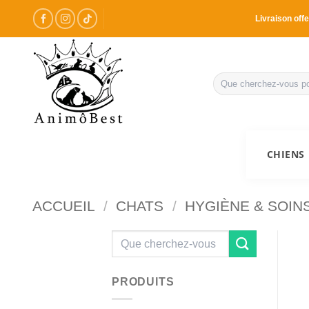
Passer
Livraison offe
au
contenu
Recherche
pour :
CHIENS
ACCUEIL
/
CHATS
/
HYGIÈNE & SOIN
Recherche
pour :
PRODUITS