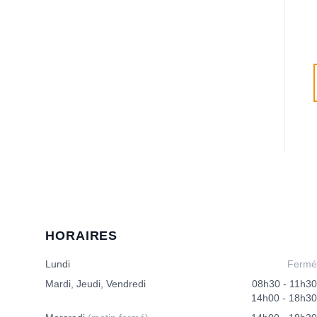
CHF
11.00
CHF
6.50
AJOUTER AU
AJOUTER AU
PANIER
PANIER
HORAIRES
Lundi
Fermé
Mardi, Jeudi, Vendredi
08h30 - 11h30
14h00 - 18h30