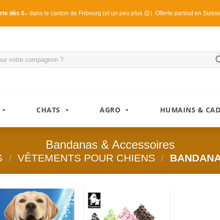
rte dès 0.-
dans le canton de Fribourg (et un peu plus 😊). Offerte partout en Suiss
CHATS
AGRO
HUMAINS & CA
Bandanas & Accessoires
S
/
VÊTEMENTS POUR CHIENS
/
BANDANA