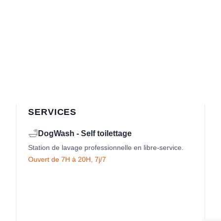
choisies
choisies
sur
sur
la
la
page
page
du
du
produit
produit
SERVICES
🛁
DogWash - Self toilettage
Station de lavage professionnelle en libre-service.
Ouvert de 7H à 20H, 7j/7