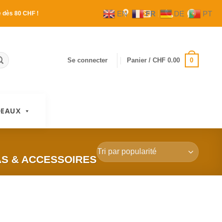
EN
FR
DE
PT
e
dès 80 CHF !
0
Se connecter
Panier /
CHF
0.00
DEAUX
S & ACCESSOIRES