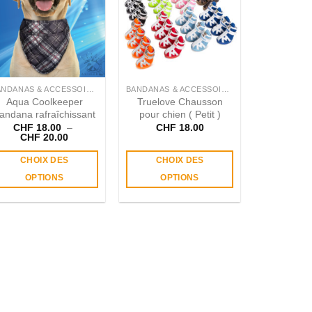
BANDANAS & ACCESSOIRES
BANDANAS & ACCESSOIRES
Aqua Coolkeeper
Truelove Chausson
andana rafraîchissant
pour chien ( Petit )
CHF
18.00
–
CHF
18.00
Plage
CHF
20.00
de
prix :
CHOIX DES
CHOIX DES
CHF 18.00
à
OPTIONS
OPTIONS
CHF 20.00
Ce
Ce
produit
produit
a
a
plusieurs
plusieurs
variations.
variations.
Les
Les
options
options
peuvent
peuvent
être
être