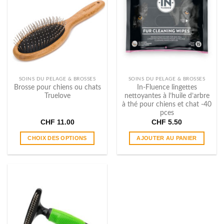
Les
options
peuvent
être
choisies
sur
la
page
SOINS DU PELAGE & BROSSES
SOINS DU PELAGE & BROSSES
du
Brosse pour chiens ou chats
In-Fluence lingettes
Truelove
nettoyantes à l’huile d’arbre
produit
à thé pour chiens et chat -40
pces
CHF
11.00
CHF
5.50
CHOIX DES OPTIONS
AJOUTER AU PANIER
Ce
produit
a
plusieurs
variations.
Les
options
peuvent