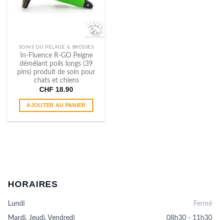
être
choisies
sur
la
page
SOINS DU PELAGE & BROSSES
du
In​-​Fluence R​-​GO Peigne
démêlant poils longs (39
produit
pins) produit de soin pour
chats et chiens
CHF
18.90
AJOUTER AU PANIER
HORAIRES
Lundi
Fermé
Mardi, Jeudi, Vendredi
08h30 - 11h30