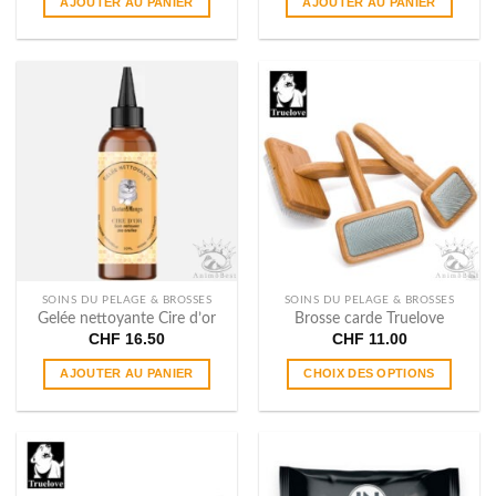
AJOUTER AU PANIER
AJOUTER AU PANIER
SOINS DU PELAGE & BROSSES
SOINS DU PELAGE & BROSSES
Gelée nettoyante Cire d’or
Brosse carde Truelove
CHF
16.50
CHF
11.00
AJOUTER AU PANIER
CHOIX DES OPTIONS
Ce
produit
a
plusieurs
variations.