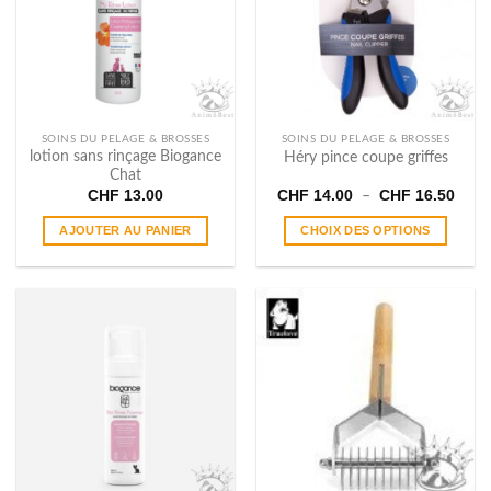
SOINS DU PELAGE & BROSSES
SOINS DU PELAGE & BROSSES
lotion sans rinçage Biogance
Héry pince coupe griffes
Chat
Plage
CHF
13.00
CHF
14.00
CHF
16.50
–
de
prix :
AJOUTER AU PANIER
CHOIX DES OPTIONS
CHF 
à
Ce
CHF 
produit
a
plusieurs
variations.
Les
options
peuvent
être
choisies
sur