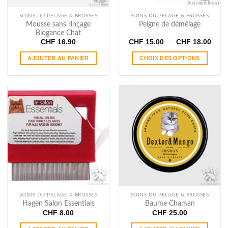
la
page
SOINS DU PELAGE & BROSSES
SOINS DU PELAGE & BROSSES
du
Mousse sans rinçage
Peigne de démêlage
Biogance Chat
produit
Plage
CHF
16.90
CHF
15.00
CHF
18.00
–
de
prix :
AJOUTER AU PANIER
CHOIX DES OPTIONS
CHF 
à
Ce
CHF 
produit
a
plusieurs
variations.
Les
options
peuvent
être
choisies
sur
la
page
SOINS DU PELAGE & BROSSES
SOINS DU PELAGE & BROSSES
du
Hagen Salon Essentials
Baume Chaman
produit
CHF
8.00
CHF
25.00