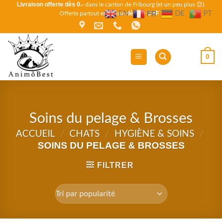
Livraison offerte dès 0.-
Passer
dans le canton de Fribourg (et un peu plus 😊).
FR
EN
DE
PT
dès 80 CHF !
Offerte partout en Suisse
au
contenu
0
Soins du pelage & Brosses
ACCUEIL
/
CHATS
/
HYGIÈNE & SOINS
/
SOINS DU PELAGE & BROSSES
FILTRER