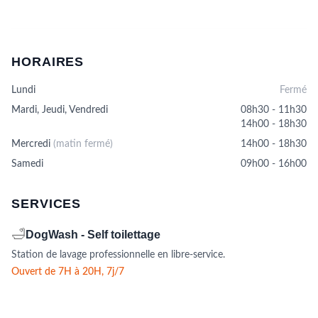
Les
options
peuvent
être
HORAIRES
choisies
sur
Lundi
Fermé
la
page
Mardi, Jeudi, Vendredi
08h30 - 11h30
du
14h00 - 18h30
produit
Mercredi
(matin fermé)
14h00 - 18h30
Samedi
09h00 - 16h00
SERVICES
🛁
DogWash - Self toilettage
Station de lavage professionnelle en libre-service.
Ouvert de 7H à 20H, 7j/7