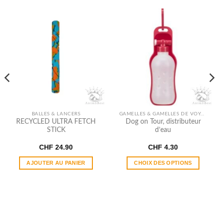
BALLES & LANCERS
GAMELLES & GAMELLES DE VOYAGE
RECYCLED ULTRA FETCH
Dog on Tour, distributeur
STICK
d’eau
CHF
24.90
CHF
4.30
AJOUTER AU PANIER
CHOIX DES OPTIONS
Ce
produit
a
plusieurs
variations.