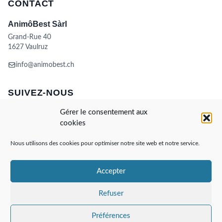
CONTACT
AnimôBest Sàrl
Grand-Rue 40
1627 Vaulruz
info@animobest.ch
SUIVEZ-NOUS
Gérer le consentement aux
cookies
Nous utilisons des cookies pour optimiser notre site web et notre service.
Accepter
Visa
MasterCard
Credit
Facture
Twint
Card
CONDITIONS GÉNÉRALES DE VENTE
Refuser
POLITIQUE DE COOKIES
ANIMÔBEST
DOGWASH – SELF TOILETTAGE
Préférences
AnimôBest Sàrl
Copyright 2026 ©