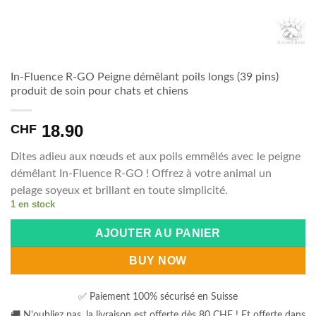
In​-​Fluence R​-​GO Peigne démêlant poils longs (39 pins)
produit de soin pour chats et chiens
18.90
CHF
Dites adieu aux nœuds et aux poils emmêlés avec le peigne
démêlant In-Fluence R-GO ! Offrez à votre animal un
pelage soyeux et brillant en toute simplicité.
1 en stock
Alternative:
AJOUTER AU PANIER
BUY NOW
✅ Paiement 100% sécurisé en Suisse
🚚 N'oubliez pas, la livraison est offerte dès 80 CHF ! Et offerte dans