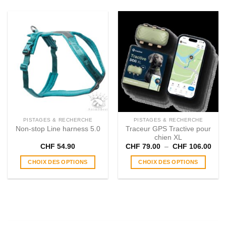
PISTAGES & RECHERCHE
PISTAGES & RECHERCHE
Non-stop Line harness 5.0
Traceur GPS Tractive pour
chien XL
Plag
CHF
54.90
CHF
79.00
–
CHF
106.00
de
prix 
CHOIX DES OPTIONS
CHOIX DES OPTIONS
CHF
à
Ce
Ce
CHF
produit
produit
a
a
plusieurs
plusieurs
variations.
variations.
Les
Les