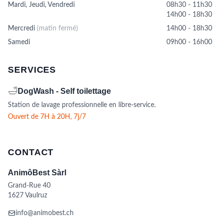
sur
Mardi, Jeudi, Vendredi
08h30 - 11h30
la
14h00 - 18h30
page
Mercredi
(matin fermé)
14h00 - 18h30
du
produit
Samedi
09h00 - 16h00
SERVICES
🛁
DogWash - Self toilettage
Station de lavage professionnelle en libre-service.
Ouvert de 7H à 20H, 7j/7
CONTACT
AnimôBest Sàrl
Grand-Rue 40
1627 Vaulruz
info@animobest.ch