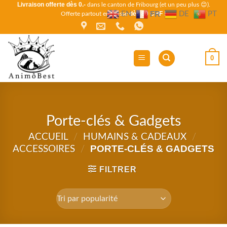
Livraison offerte dès 0.-
Passer
dans le canton de Fribourg (et un peu plus 😊).
FR
EN
DE
PT
dès 80 CHF !
Offerte partout en Suisse
au
contenu
0
Porte-clés & Gadgets
ACCUEIL
/
HUMAINS & CADEAUX
/
PORTE-CLÉS & GADGETS
ACCESSOIRES
/
FILTRER