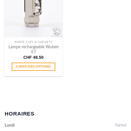
options
peuvent
être
choisies
sur
la
page
PORTE-CLÉS & GADGETS
du
Lampe rechargeable Wuben
E7
produit
CHF
48.50
CHOIX DES OPTIONS
Ce
produit
a
plusieurs
variations.
Les
options
HORAIRES
peuvent
être
Lundi
Fermé
choisies