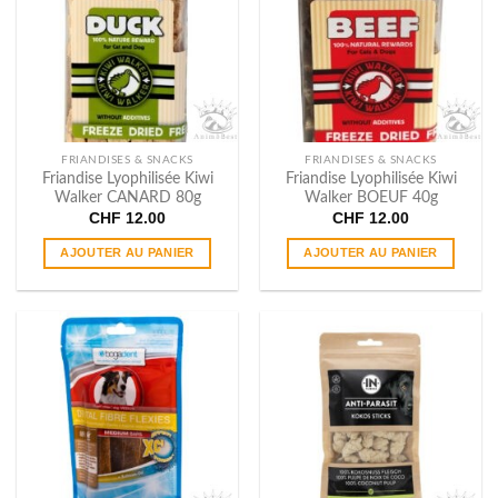
options
options
peuvent
peuvent
être
être
choisies
choisies
sur
sur
la
la
page
page
FRIANDISES & SNACKS
FRIANDISES & SNACKS
du
du
Friandise Lyophilisée Kiwi
Friandise Lyophilisée Kiwi
Walker CANARD 80g
Walker BOEUF 40g
produit
produit
CHF
12.00
CHF
12.00
AJOUTER AU PANIER
AJOUTER AU PANIER