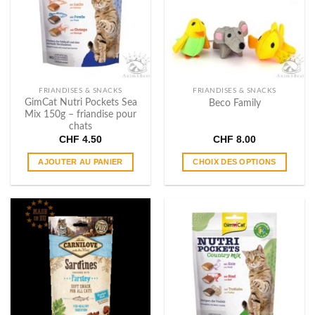
FRIANDISES & SNACKS
FRIANDISES & SNACKS
GimCat Nutri Pockets Sea
Beco Family
Mix 150g – friandise pour
chats
CHF
4.50
CHF
8.00
AJOUTER AU PANIER
CHOIX DES OPTIONS
Ce
produit
a
plusieurs
variations.
Les
options
peuvent
être
choisies