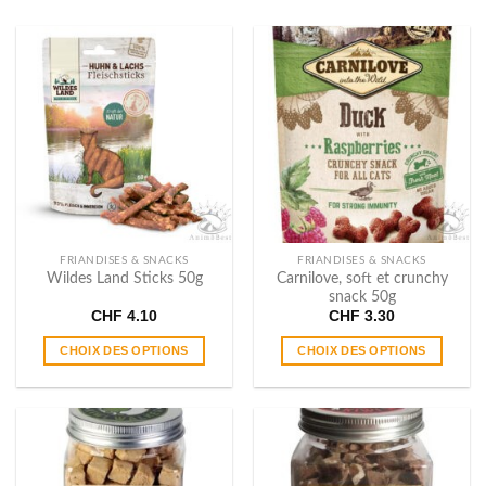
FRIANDISES & SNACKS
FRIANDISES & SNACKS
Carnilove, soft et crunchy
Wildes Land Sticks 50g
snack 50g
CHF
4.10
CHF
3.30
CHOIX DES OPTIONS
CHOIX DES OPTIONS
Ce
Ce
produit
produit
a
a
plusieurs
plusieurs
variations.
variations.
Les
Les