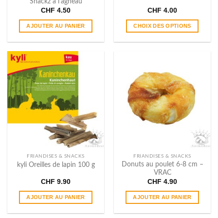
Snackz à l’agneau
produit
CHF
4.50
CHF
4.00
AJOUTER AU PANIER
CHOIX DES OPTIONS
Ce
produit
a
plusieurs
variations.
Les
options
peuvent
être
choisies
sur
la
page
FRIANDISES & SNACKS
FRIANDISES & SNACKS
du
Donuts au poulet 6-8 cm –
kyli Oreilles de lapin 100 g
VRAC
produit
CHF
9.90
CHF
4.90
AJOUTER AU PANIER
AJOUTER AU PANIER