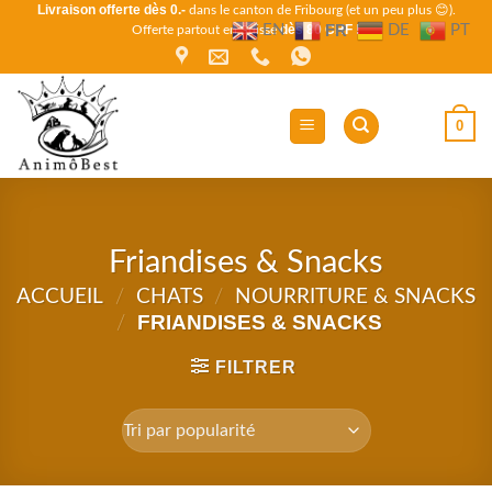
Livraison offerte dès 0.-
Passer
dans le canton de Fribourg (et un peu plus 😊).
FR
EN
DE
PT
dès 80 CHF !
Offerte partout en Suisse
au
contenu
0
Friandises & Snacks
ACCUEIL
/
CHATS
/
NOURRITURE & SNACKS
FRIANDISES & SNACKS
/
FILTRER