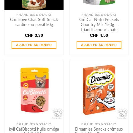
sur
la
page
FRIANDISES & SNACKS
FRIANDISES & SNACKS
du
Carnilove Chat Soft Snack
GimCat Nutri Pockets
sardine au persil 50g
Country Mix 150g –
produit
friandise pour chats
CHF
3.30
CHF
4.50
AJOUTER AU PANIER
AJOUTER AU PANIER
FRIANDISES & SNACKS
FRIANDISES & SNACKS
kyli CatBiscotti huile oméga
Dreamies Snacks crémeux