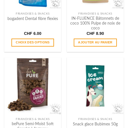
FRIANDISES & SNACKS
FRIANDISES & SNACKS
IN​-​FLUENCE Bâtonnets de
bogadent Dental fibre flexies
coco 100% Pulpe de noix de
coco
CHF
6.00
CHF
8.90
CHOIX DES OPTIONS
AJOUTER AU PANIER
Ce
produit
a
plusieurs
variations.
Les
options
peuvent
être
choisies
sur
la
page
FRIANDISES & SNACKS
FRIANDISES & SNACKS
du
bePure Semi​-​Moist Soft
Snack glace Bubimex 50g