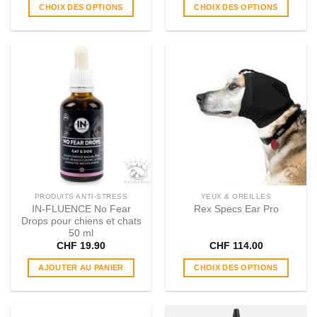
prix :
prix :
CHOIX DES OPTIONS
CHOIX DES OPTIONS
CHF 19.90
CHF 
à
à
Ce
Ce
CHF 21.90
CHF 
produit
produit
a
a
plusieurs
plusieurs
variations.
variations.
Les
Les
options
options
peuvent
peuvent
être
être
choisies
choisies
sur
sur
la
la
page
page
PRODUITS ANTI-STRESS
YEUX & OREILLES
du
du
IN​-​FLUENCE No Fear
Rex Specs Ear Pro
produit
produit
Drops pour chiens et chats
50 ml
CHF
19.90
CHF
114.00
AJOUTER AU PANIER
CHOIX DES OPTIONS
Ce
produit
a