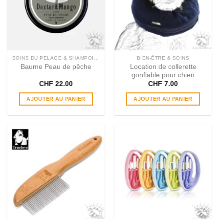
peuvent
peuvent
être
être
choisies
choisies
sur
sur
la
la
page
page
SOINS DU PELAGE & SHAMPOINGS
BIEN-ÊTRE & SOINS
du
du
Baume Peau de pêche
Location de collerette
produit
produit
gonflable pour chien
CHF
22.00
CHF
7.00
AJOUTER AU PANIER
AJOUTER AU PANIER