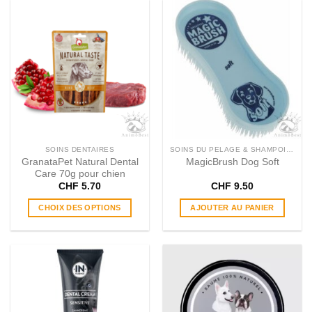
SOINS DENTAIRES
SOINS DU PELAGE & SHAMPOINGS
GranataPet Natural Dental
MagicBrush Dog Soft
Care 70g pour chien
CHF
5.70
CHF
9.50
CHOIX DES OPTIONS
AJOUTER AU PANIER
Ce
produit
a
plusieurs
variations.
Les
options