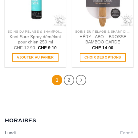
SOINS DU PELAGE & SHAMPOINGS
SOINS DU PELAGE & SHAMPOINGS
Knot Sure Spray démêlant
HÉRY LABO – BROSSE
pour chien 250 ml
BAMBOO CARDE
Le
Le
CHF
12.90
CHF
9.10
CHF
14.00
prix
prix
initial
actuel
AJOUTER AU PANIER
CHOIX DES OPTIONS
était :
est :
CHF 12.90.
CHF 9.10.
Ce
produit
a
1
2
plusieurs
variations.
Les
options
peuvent
être
choisies
HORAIRES
sur
la
Lundi
Fermé