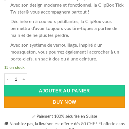
Avec son design moderne et fonctionnel, la ClipBox Tick
Twister® vous accompagnera partout !
Déclinée en 5 couleurs pétillantes, la ClipBox vous
permettra d’avoir toujours vos tire-tiques à portée de
main et de ne plus les perdre.
Avec son système de verrouillage, inspiré d’un
mousqueton, vous pourrez également l’accrocher à un
porte-clefs, un sac à dos ou à une ceinture.
15 en stock
quantité de Crochet à tiques 3 pces O'Tom CLIP BOX
Alternative:
AJOUTER AU PANIER
BUY NOW
✅ Paiement 100% sécurisé en Suisse
🚚 N'oubliez pas, la livraison est offerte dès 80 CHF ! Et offerte dans