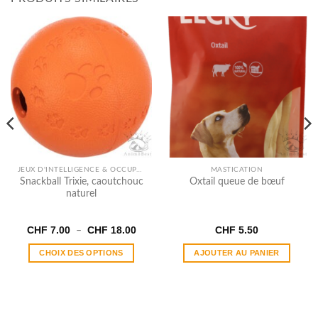
JEUX D'INTELLIGENCE & OCCUPATION
MASTICATION
Snackball Trixie, caoutchouc
Oxtail queue de bœuf
naturel
Plage
CHF
7.00
CHF
18.00
CHF
5.50
–
de
prix :
CHOIX DES OPTIONS
AJOUTER AU PANIER
CHF 7.00
à
Ce
CHF 18.00
produit
a
plusieurs