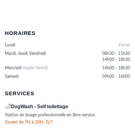
variations.
Les
options
peuvent
être
HORAIRES
choisies
sur
Lundi
Fermé
la
page
Mardi, Jeudi, Vendredi
08h30 - 11h30
du
14h00 - 18h30
produit
Mercredi
(matin fermé)
14h00 - 18h30
Samedi
09h00 - 16h00
SERVICES
🛁
DogWash - Self toilettage
Station de lavage professionnelle en libre-service.
Ouvert de 7H à 20H, 7j/7