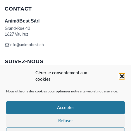
CONTACT
AnimôBest Sàrl
Grand-Rue 40
1627 Vaulruz
info@animobest.ch
SUIVEZ-NOUS
Gérer le consentement aux
cookies
Nous utilisons des cookies pour optimiser notre site web et notre service.
Accepter
Visa
MasterCard
Credit
Facture
Twint
Card
CONDITIONS GÉNÉRALES DE VENTE
Refuser
POLITIQUE DE COOKIES
ANIMÔBEST
DOGWASH – SELF TOILETTAGE