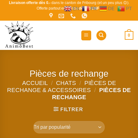
Passer
Livraison offerte dès 0.-
dans le canton de Fribourg (et un peu plus 😊).
EN
FR
DE
PT
Offerte partout en Suisse
dès 80 CHF !
au
contenu
0
Pièces de rechange
ACCUEIL
/
CHATS
/
PIÈCES DE
RECHANGE & ACCESSOIRES
/
PIÈCES DE
RECHANGE
FILTRER