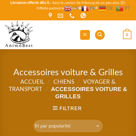
Livraison offerte dès 0.-
Passer
dans le canton de Fribourg (et un peu plus 😊).
FR
EN
DE
PT
dès 80 CHF !
Offerte partout en Suisse
au
contenu
0
Accessoires voiture & Grilles
ACCUEIL
/
CHIENS
/
VOYAGER &
ACCESSOIRES VOITURE &
TRANSPORT
/
GRILLES
FILTRER