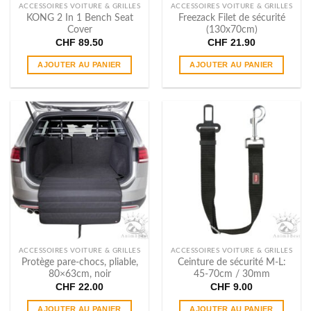
page
ACCESSOIRES VOITURE & GRILLES
ACCESSOIRES VOITURE & GRILLES
du
KONG 2 In 1 Bench Seat
Freezack Filet de sécurité
Cover
(130x70cm)
produit
CHF
89.50
CHF
21.90
AJOUTER AU PANIER
AJOUTER AU PANIER
ACCESSOIRES VOITURE & GRILLES
ACCESSOIRES VOITURE & GRILLES
Protège pare-chocs, pliable,
Ceinture de sécurité M-L:
80×63cm, noir
45-70cm / 30mm
CHF
22.00
CHF
9.00
AJOUTER AU PANIER
AJOUTER AU PANIER