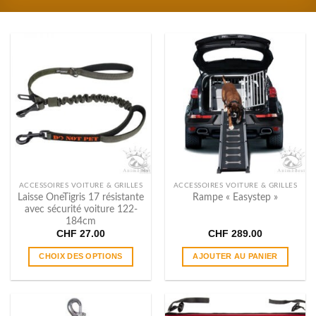
ACCESSOIRES VOITURE & GRILLES
ACCESSOIRES VOITURE & GRILLES
Laisse OneTigris 17 résistante
Rampe « Easystep »
avec sécurité voiture 122-
184cm
CHF
27.00
CHF
289.00
CHOIX DES OPTIONS
AJOUTER AU PANIER
Ce
produit
a
plusieurs