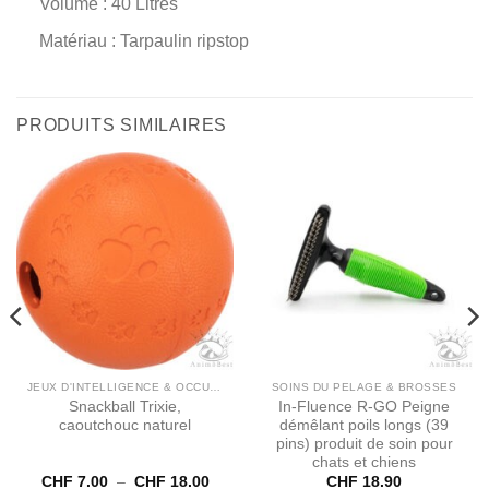
Volume : 40 Litres
Matériau : Tarpaulin ripstop
PRODUITS SIMILAIRES
JEUX D'INTELLIGENCE & OCCUPATION
SOINS DU PELAGE & BROSSES
Snackball Trixie,
In​-​Fluence R​-​GO Peigne
caoutchouc naturel
démêlant poils longs (39
pins) produit de soin pour
chats et chiens
Plage
CHF
7.00
–
CHF
18.00
CHF
18.90