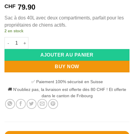
79.90
CHF
Sac à dos 40L avec deux compartiments, parfait pour les
propriétaires de chiens actifs.
2 en stock
quantité de Non-stop BackPack
Alternative:
AJOUTER AU PANIER
BUY NOW
✅ Paiement 100% sécurisé en Suisse
🚚 N'oubliez pas, la livraison est offerte dès 80 CHF ! Et offerte
dans le canton de Fribourg