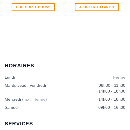
de
prix :
CHOIX DES OPTIONS
AJOUTER AU PANIER
CHF 7.00
à
Ce
CHF 18.00
produit
a
plusieurs
variations.
Les
options
peuvent
être
HORAIRES
choisies
sur
Lundi
Fermé
la
page
Mardi, Jeudi, Vendredi
08h30 - 11h30
du
14h00 - 18h30
produit
Mercredi
(matin fermé)
14h00 - 18h30
Samedi
09h00 - 16h00
SERVICES