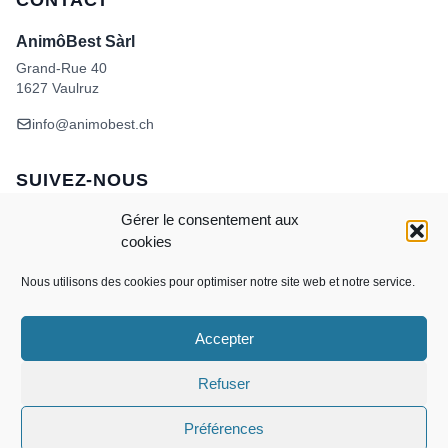
CONTACT
AnimôBest Sàrl
Grand-Rue 40
1627 Vaulruz
info@animobest.ch
SUIVEZ-NOUS
Gérer le consentement aux
cookies
Nous utilisons des cookies pour optimiser notre site web et notre service.
Accepter
Visa
MasterCard
Credit
Facture
Twint
Card
CONDITIONS GÉNÉRALES DE VENTE
Refuser
POLITIQUE DE COOKIES
ANIMÔBEST
DOGWASH – SELF TOILETTAGE
Préférences
Copyright 2026 ©
AnimôBest Sàrl