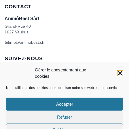
CONTACT
AnimôBest Sàrl
Grand-Rue 40
1627 Vaulruz
info@animobest.ch
SUIVEZ-NOUS
Gérer le consentement aux
cookies
Nous utilisons des cookies pour optimiser notre site web et notre service.
Accepter
Visa
MasterCard
Credit
Facture
Twint
Card
CONDITIONS GÉNÉRALES DE VENTE
Refuser
POLITIQUE DE COOKIES
ANIMÔBEST
DOGWASH – SELF TOILETTAGE