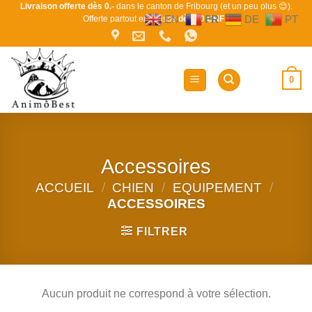
Passer
Livraison offerte dès 0.-
dans le canton de Fribourg (et un peu plus 😊).
EN
FR
DE
PT
Offerte partout en Suisse
dès 80 CHF !
au
contenu
0
Accessoires
ACCUEIL
/
CHIEN
/
EQUIPEMENT
/
ACCESSOIRES
FILTRER
Aucun produit ne correspond à votre sélection.