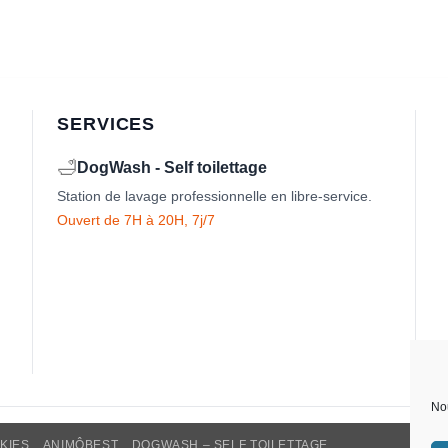
SERVICES
🛁
DogWash - Self toilettage
Station de lavage professionnelle en libre-service.
Ouvert de 7H à 20H, 7j/7
Nou
KIES
ANIMÔBEST
DOGWASH – SELF TOILETTAGE