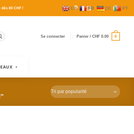
EN
FR
DE
PT
e
dès 80 CHF !
0
Se connecter
Panier /
CHF
0.00
DEAUX
N”