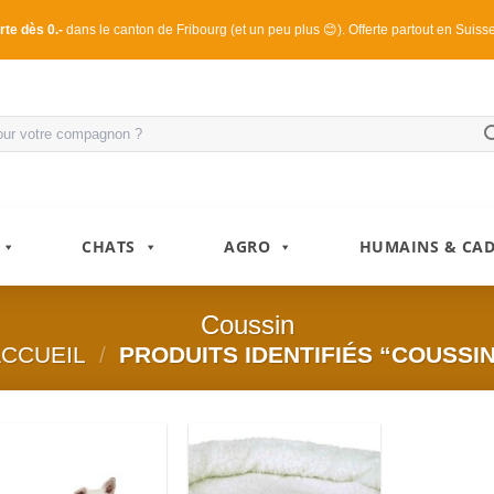
rte dès 0.-
dans le canton de Fribourg (et un peu plus 😊). Offerte partout en Suiss
CHATS
AGRO
HUMAINS & CA
Coussin
CCUEIL
/
PRODUITS IDENTIFIÉS “COUSSI