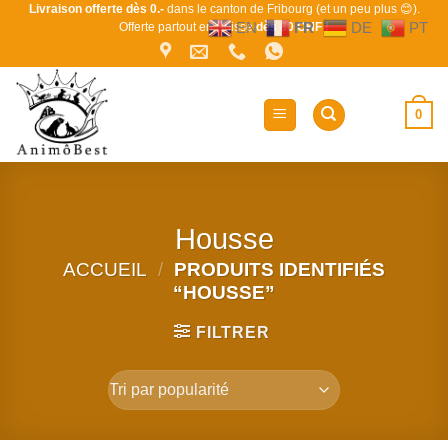
Passer
Livraison offerte dès 0.-
dans le canton de Fribourg (et un peu plus 😊).
EN
FR
DE
PT
Offerte partout en Suisse
dès 80 CHF !
au
contenu
0
Housse
ACCUEIL
/
PRODUITS IDENTIFIÉS
“HOUSSE”
FILTRER