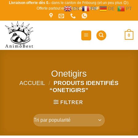
Passer
Livraison offerte dès 0.-
dans le canton de Fribourg (et un peu plus 😊).
EN
FR
DE
PT
Offerte partout en Suisse
dès 80 CHF !
au
contenu
0
Onetigirs
ACCUEIL
/
PRODUITS IDENTIFIÉS
“ONETIGIRS”
FILTRER