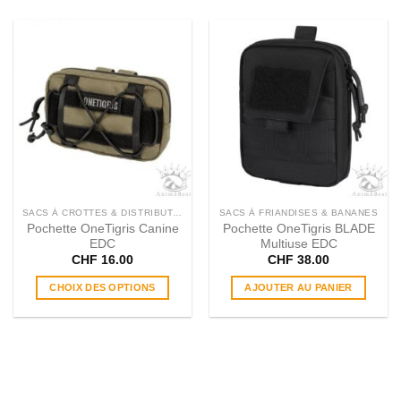
SACS À CROTTES & DISTRIBUTEURS
SACS À FRIANDISES & BANANES
Pochette OneTigris Canine
Pochette OneTigris BLADE
EDC
Multiuse EDC
CHF
16.00
CHF
38.00
CHOIX DES OPTIONS
AJOUTER AU PANIER
Ce
produit
a
plusieurs
variations.
Les