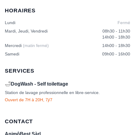
options
HORAIRES
peuvent
être
Lundi
Fermé
choisies
sur
Mardi, Jeudi, Vendredi
08h30 - 11h30
la
14h00 - 18h30
page
Mercredi
(matin fermé)
14h00 - 18h30
du
produit
Samedi
09h00 - 16h00
SERVICES
🛁
DogWash - Self toilettage
Station de lavage professionnelle en libre-service.
Ouvert de 7H à 20H, 7j/7
CONTACT
AnimôBest Sàrl