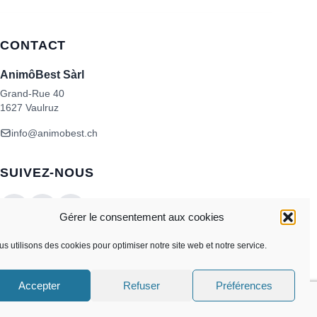
CONTACT
AnimôBest Sàrl
Grand-Rue 40
1627 Vaulruz
info@animobest.ch
SUIVEZ-NOUS
Gérer le consentement aux cookies
s utilisons des cookies pour optimiser notre site web et notre service.
Accepter
Refuser
Préférences
Visa
MasterCard
Credit
Facture
Twint
Card