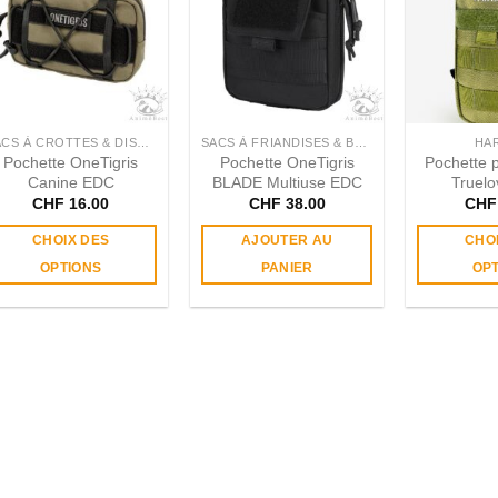
SACS À CROTTES & DISTRIBUTEURS
SACS À FRIANDISES & BANANES
HA
Pochette OneTigris
Pochette OneTigris
Pochette 
Canine EDC
BLADE Multiuse EDC
Truelo
CHF
16.00
CHF
38.00
CHF
CHOIX DES
AJOUTER AU
CHO
OPTIONS
PANIER
OP
Ce
produit
a
plusieurs
variations.
Les
options
peuvent
être