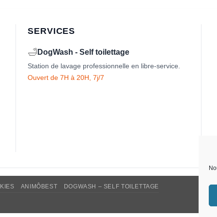
SERVICES
🛁
DogWash - Self toilettage
Station de lavage professionnelle en libre-service.
Ouvert de 7H à 20H, 7j/7
Nou
KIES
ANIMÔBEST
DOGWASH – SELF TOILETTAGE