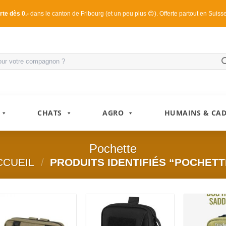
rte dès 0.-
dans le canton de Fribourg (et un peu plus 😊). Offerte partout en Suiss
CHATS
AGRO
HUMAINS & CA
Pochette
CCUEIL
/
PRODUITS IDENTIFIÉS “POCHETT