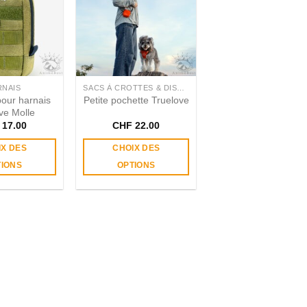
RNAIS
SACS À CROTTES & DISTRIBUTEURS
pour harnais
Petite pochette Truelove
ve Molle
17.00
CHF
22.00
IX DES
CHOIX DES
TIONS
OPTIONS
Ce
Ce
produit
produit
a
a
plusieurs
plusieurs
variations.
variations.
Les
Les
options
options
peuvent
peuvent
être
être