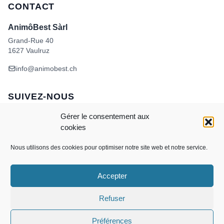
CONTACT
AnimôBest Sàrl
Grand-Rue 40
1627 Vaulruz
info@animobest.ch
SUIVEZ-NOUS
Gérer le consentement aux
cookies
Nous utilisons des cookies pour optimiser notre site web et notre service.
Accepter
Visa
MasterCard
Credit
Facture
Twint
Card
CONDITIONS GÉNÉRALES DE VENTE
Refuser
POLITIQUE DE COOKIES
ANIMÔBEST
DOGWASH – SELF TOILETTAGE
Préférences
Copyright 2026 ©
AnimôBest Sàrl