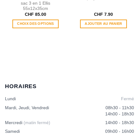
sac 3 en 1 Ellis
55x12x35cm
CHF
85.00
CHF
7.90
CHOIX DES OPTIONS
AJOUTER AU PANIER
Ce
produit
a
plusieurs
variations.
Les
options
peuvent
être
HORAIRES
choisies
sur
Lundi
Fermé
la
page
Mardi, Jeudi, Vendredi
08h30 - 11h30
du
14h00 - 18h30
produit
Mercredi
(matin fermé)
14h00 - 18h30
Samedi
09h00 - 16h00