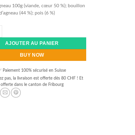
neau 100g (viande, cœur 50 %); bouillon
d’agneau (44 %); pois (6 %)
 de BELCANDO® MASTERCRAFT TOPPING AGNEAU AVEC PETITS P
:
AJOUTER AU PANIER
BUY NOW
 Paiement 100% sécurisé en Suisse
ez pas, la livraison est offerte dès 80 CHF ! Et
offerte dans le canton de Fribourg