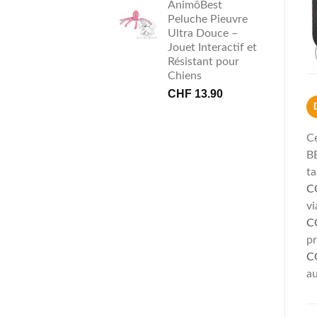
AnimôBest
Peluche Pieuvre
Ultra Douce –
Jouet Interactif et
Résistant pour
Chiens
CHF
13.90
Ce
B
t
C
vi
C
pr
C
a