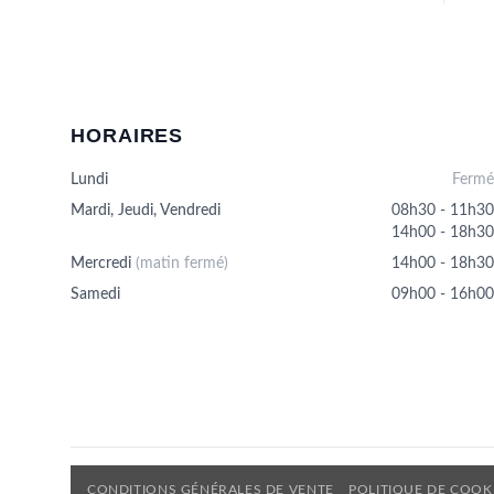
plusieurs
variations.
Les
options
peuvent
être
HORAIRES
choisies
sur
Lundi
Fermé
la
Mardi, Jeudi, Vendredi
08h30 - 11h30
page
14h00 - 18h30
du
produit
Mercredi
(matin fermé)
14h00 - 18h30
Samedi
09h00 - 16h00
CONDITIONS GÉNÉRALES DE VENTE
POLITIQUE DE COOK