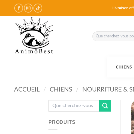
Passer
Livraison off
au
contenu
Recherche
pour :
CHIENS
ACCUEIL
/
CHIENS
/
NOURRITURE & 
Recherche
pour :
PRODUITS