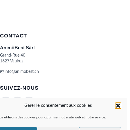
plusieurs
variations.
Les
options
peuvent
être
CONTACT
choisies
sur
AnimôBest Sàrl
la
Grand-Rue 40
page
1627 Vaulruz
du
produit
info@animobest.ch
SUIVEZ-NOUS
Gérer le consentement aux cookies
s utilisons des cookies pour optimiser notre site web et notre service.