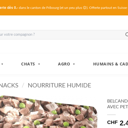
erte dès 0.-
dans le canton de Fribourg (et un peu plus 😊). Offerte partout en Suisse
CHATS
AGRO
HUMAINS & CA
SNACKS
/
NOURRITURE HUMIDE
BELCAND
AVEC PET
2.
CHF