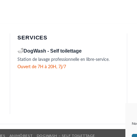
SERVICES
🛁
DogWash - Self toilettage
Station de lavage professionnelle en libre-service.
Ouvert de 7H à 20H, 7j/7
Nou
IES
ANIMÔBEST
DOGWASH – SELF TOILETTAGE