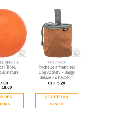
JEUX D'INTELLIGENCE & OCCUPATION
PROMENER
ll Trixie,
Pochette à friandises
ouc naturel
Dog Activity « Baggy
deluxe » ø10x14cm
7.00
CHF
5.20
–
Plage
F
18.00
de
prix :
IX DES
AJOUTER AU
CHF 7.00
à
TIONS
PANIER
CHF 18.00
Ce
produit
a