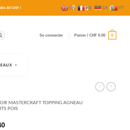
FR
EN
DE
PT
dès 80 CHF !
0
Se connecter
Panier /
CHF
0.00
DEAUX
O® MASTERCRAFT TOPPING AGNEAU
ITS POIS
40