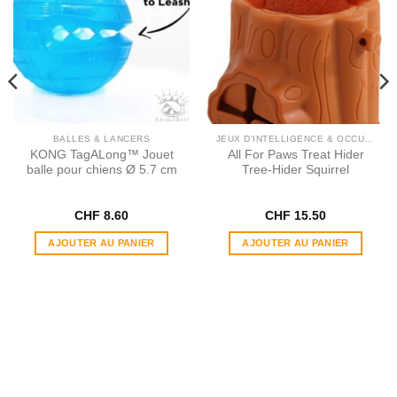
BALLES & LANCERS
JEUX D'INTELLIGENCE & OCCUPATION
KONG TagALong™ Jouet
All For Paws Treat Hider
balle pour chiens Ø 5.7 cm
Tree​-​Hider Squirrel
CHF
8.60
CHF
15.50
AJOUTER AU PANIER
AJOUTER AU PANIER