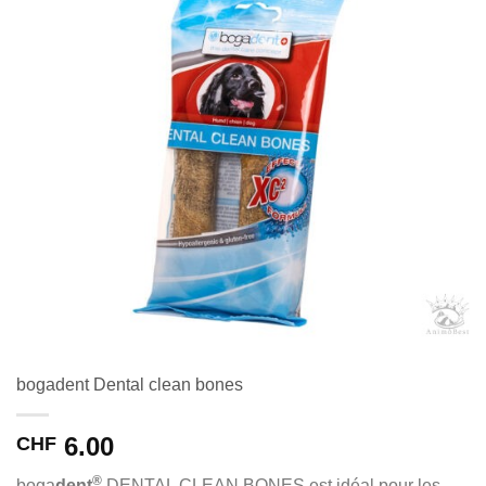
bogadent Dental clean bones
6.00
CHF
®
boga
dent
DENTAL CLEAN BONES est idéal pour les