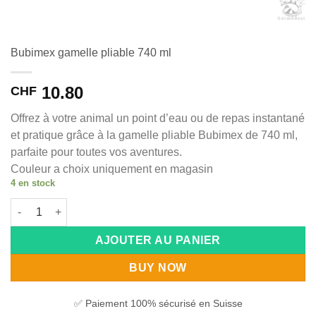
Bubimex gamelle pliable 740 ml
10.80
CHF
Offrez à votre animal un point d’eau ou de repas instantané
et pratique grâce à la gamelle pliable Bubimex de 740 ml,
parfaite pour toutes vos aventures.
Couleur a choix uniquement en magasin
4 en stock
quantité de Bubimex gamelle pliable 740 ml
Alternative:
AJOUTER AU PANIER
BUY NOW
✅ Paiement 100% sécurisé en Suisse