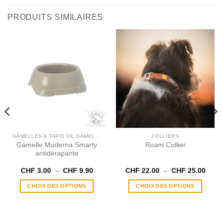
PRODUITS SIMILAIRES
GAMELLES & TAPIS DE GAMELLE
COLLIERS
Gamelle Moderna Smarty
Roam Collier
antidérapante
Plage
Plag
CHF
3.00
–
CHF
9.90
CHF
22.00
–
CHF
25.00
de
de
prix :
prix :
CHOIX DES OPTIONS
CHOIX DES OPTIONS
CHF 3.00
CHF 
à
à
Ce
Ce
CHF 9.90
CHF 
produit
produit
a
a