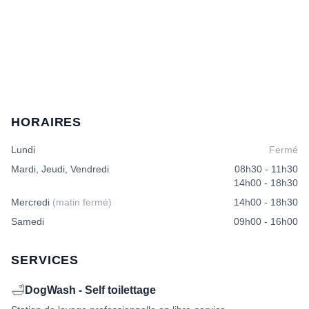
plusieurs
plusieurs
variations.
variations.
Les
Les
options
options
peuvent
peuvent
être
être
choisies
choisies
sur
sur
la
la
HORAIRES
page
page
du
du
Lundi
Fermé
produit
produit
Mardi, Jeudi, Vendredi
08h30 - 11h30
14h00 - 18h30
Mercredi
(matin fermé)
14h00 - 18h30
Samedi
09h00 - 16h00
SERVICES
🛁
DogWash - Self toilettage