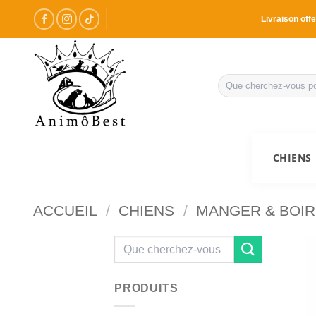
Passer
Livraison offe
au
contenu
Recherche
pour :
CHIENS
ACCUEIL
/
CHIENS
/
MANGER & BOIR
Recherche
pour :
PRODUITS