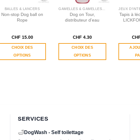
BALLES & LANCERS
GAMELLES & GAMELLES DE VOYAGE
Non-stop Dog ball on
Dog on Tour,
Tapis à lé
Rope
distributeur d’eau
LICKFOU
CHF
15.00
CHF
4.30
CH
CHOIX DES
CHOIX DES
AJOU
OPTIONS
OPTIONS
PA
Ce
Ce
produit
produit
a
a
plusieurs
plusieurs
variations.
variations.
Les
Les
options
options
peuvent
peuvent
être
être
SERVICES
choisies
choisies
sur
sur
🛁
DogWash - Self toilettage
la
la