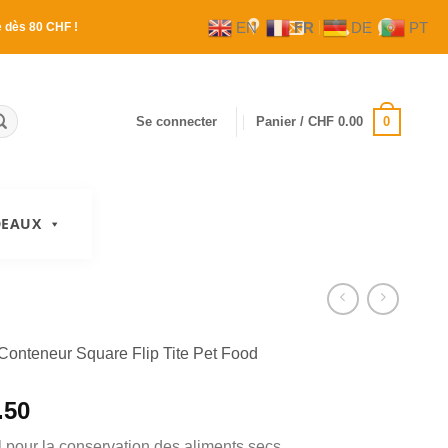
EN
FR
DE
PT
e
dès 80 CHF !
0
Se connecter
Panier /
CHF
0.00
DEAUX
Conteneur Square Flip Tite Pet Food
.50
 pour la conservation des aliments secs