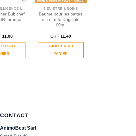
JEUX D'INTELLIGENCE & OCCUPATION
BIEN-ÊTRE & SOINS
cher Bubichef
Baume pour les pattes
R, orange
et la truffe DogsLife
60ml
F
11.00
CHF
11.40
TER AU
AJOUTER AU
NIER
PANIER
CONTACT
AnimôBest Sàrl