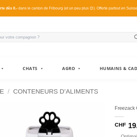
rte dès 0.-
dans le canton de Fribourg (et un peu plus 😊). Offerte partout en Suiss
CHATS
AGRO
HUMAINS & CA
E
/
CONTENEURS D’ALIMENTS
Freezack 
19
CHF
Optimal