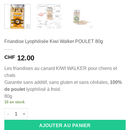
Friandise Lyophilisée Kiwi Walker POULET 80g
12.00
CHF
Les friandises au canard KIWI WALKER pour chiens et
chats
Garantie sans additif, sans gluten et sans céréales,
100%
de poulet
lyophilisé à froid.
80g
10 en stock
quantité de Friandise Lyophilisée Kiwi Walker POULET 80g
Alternative:
AJOUTER AU PANIER