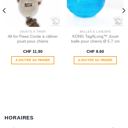
JOUETS À TIRER
BALLES & LANCERS
All for Paws Corde à câliner
KONG TagALong™ Jouet
jouet pour chiens
balle pour chiens Ø 5.7 cm
ge
CHF
11.90
CHF
8.60
:
AJOUTER AU PANIER
AJOUTER AU PANIER
 7.00
 18.00
HORAIRES