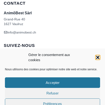
CONTACT
AnimôBest Sàrl
Grand-Rue 40
1627 Vaulruz
info@animobest.ch
SUIVEZ-NOUS
Gérer le consentement aux
cookies
Nous utilisons des cookies pour optimiser notre site web et notre service.
Accepter
Visa
MasterCard
Credit
Facture
Twint
Card
CONDITIONS GÉNÉRALES DE VENTE
Refuser
POLITIQUE DE COOKIES
ANIMÔBEST
DOGWASH – SELF TOILETTAGE
Préférences
Copyright 2026 ©
AnimôBest Sàrl