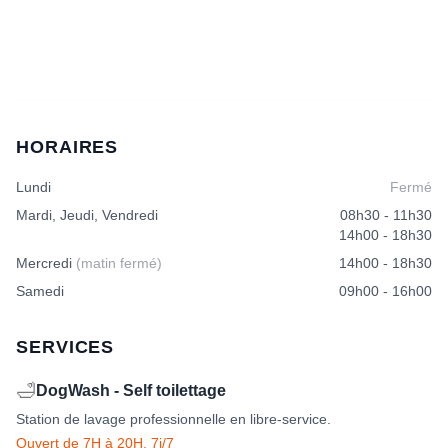
a
plusieurs
variations.
Les
options
peuvent
être
HORAIRES
choisies
sur
Lundi
Fermé
la
page
Mardi, Jeudi, Vendredi
08h30 - 11h30
du
14h00 - 18h30
produit
Mercredi
(matin fermé)
14h00 - 18h30
Samedi
09h00 - 16h00
SERVICES
🛁
DogWash - Self toilettage
Station de lavage professionnelle en libre-service.
Ouvert de 7H à 20H, 7j/7