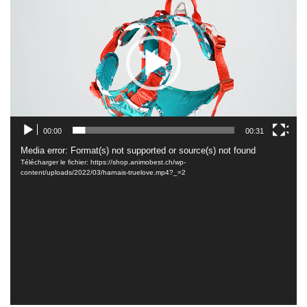
vidéo
00:00
00:31
Lecteur
Media error: Format(s) not supported or source(s) not found
Télécharger le fichier: https://shop.animobest.ch/wp-
vidéo
content/uploads/2022/03/harnais-truelove.mp4?_=2