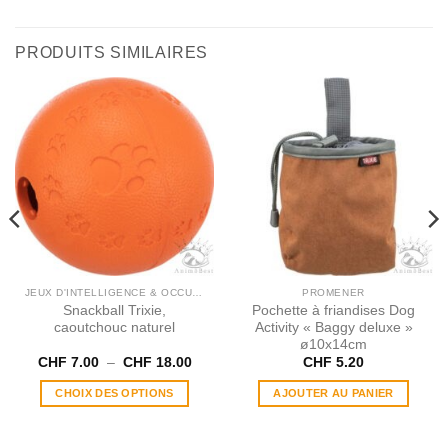
PRODUITS SIMILAIRES
JEUX D'INTELLIGENCE & OCCUPATION
PROMENER
Snackball Trixie,
Pochette à friandises Dog
caoutchouc naturel
Activity « Baggy deluxe »
ø10x14cm
Plage
CHF
7.00
–
CHF
18.00
CHF
5.20
de
prix :
CHOIX DES OPTIONS
AJOUTER AU PANIER
CHF 7.00
à
Ce
CHF 18.00
produit