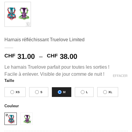
Harnais réfléchissant Truelove Limited
Plage
31.00
–
38.00
CHF
CHF
de
Le harnais Truelove parfait pour toutes les sorties !
prix :
Facile à enlever. Visible de jour comme de nuit !
CHF 31.00
EFFACER
Taille
Alternative:
à
CHF 38.00
XS
S
M
L
XL
Couleur