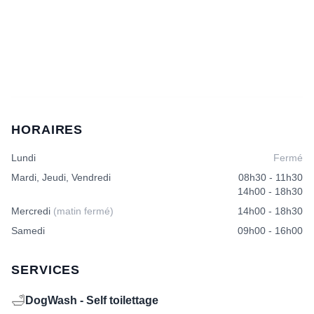
Ce
produit
a
plusieurs
variations.
Les
options
peuvent
être
HORAIRES
choisies
sur
Lundi
Fermé
la
page
Mardi, Jeudi, Vendredi
08h30 - 11h30
du
14h00 - 18h30
produit
Mercredi
(matin fermé)
14h00 - 18h30
Samedi
09h00 - 16h00
SERVICES
🛁
DogWash - Self toilettage