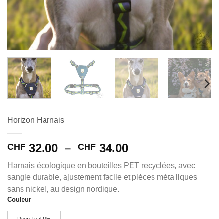
Horizon Harnais
Plage
32.00
–
34.00
CHF
CHF
de
Harnais écologique en bouteilles PET recyclées, avec
prix :
sangle durable, ajustement facile et pièces métalliques
CHF 32.00
sans nickel, au design nordique.
à
Couleur
Alternative:
CHF 34.00
Deep Teal Mix