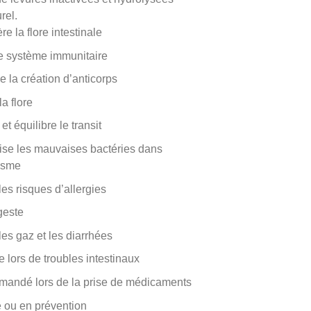
rel.
e la flore intestinale
e système immunitaire
e la création d’anticorps
la flore
et équilibre le transit
ise les mauvaises bactéries dans
nisme
les risques d’allergies
geste
les gaz et les diarrhées
 lors de troubles intestinaux
andé lors de la prise de médicaments
 ou en prévention