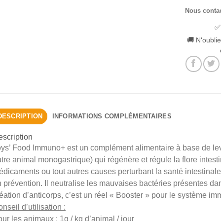
Nous conta
✅
🚚 N'oublie
DESCRIPTION
INFORMATIONS COMPLÉMENTAIRES
scription
ys’ Food Immuno+ est un complément alimentaire à base de levur
tre animal monogastrique) qui régénère et régule la flore intesti
dicaments ou tout autres causes perturbant la santé intestinales 
 prévention. Il neutralise les mauvaises bactéries présentes dans
éation d’anticorps, c’est un réel « Booster » pour le système imm
nseil d’utilisation :
ur les animaux : 1g / kg d’animal / jour