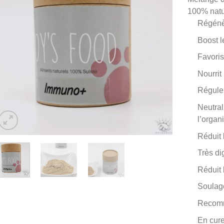
100% natu
Régénèr
Boost l
Favoris
Nourrit 
Régule 
Neutral
l’orga
Réduit 
Très di
Réduit 
Soulage
Recomm
En cure