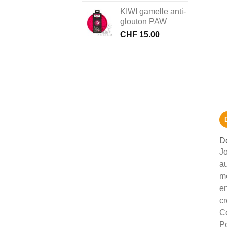
KIWI gamelle anti-
glouton PAW
CHF
15.00
De
Jo
au
mé
en
cr
Co
Po