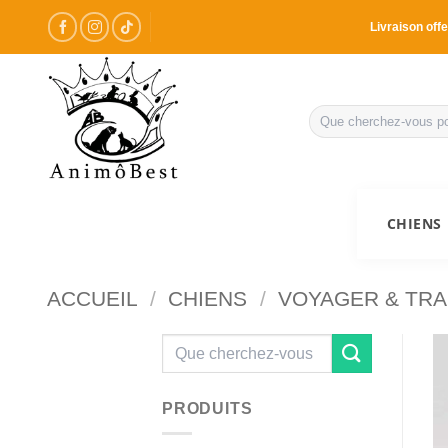
Passer
Livraison offe
au
contenu
Recherche
pour :
CHIENS
ACCUEIL
/
CHIENS
/
VOYAGER & TR
Recherche
pour :
PRODUITS