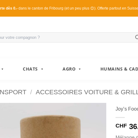
rte dès 0.-
dans le canton de Fribourg (et un peu plus 😊). Offerte partout en Suiss
CHATS
AGRO
HUMAINS & CA
ANSPORT
/
ACCESSOIRES VOITURE & GRIL
Joy’s Fo
36
CHF
Mélange de