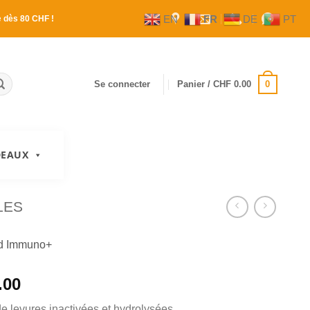
EN
FR
DE
PT
e
dès 80 CHF !
0
Se connecter
Panier /
CHF
0.00
DEAUX
LES
od Immuno+
.00
 levures inactivées et hydrolysées