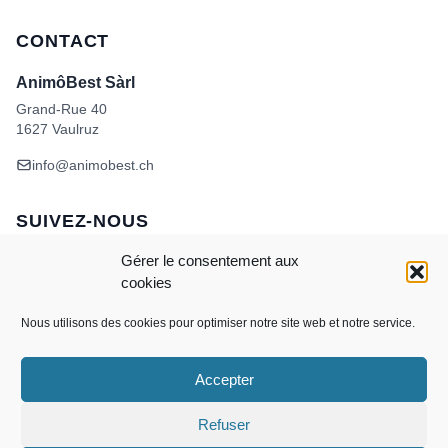
CONTACT
AnimôBest Sàrl
Grand-Rue 40
1627 Vaulruz
info@animobest.ch
SUIVEZ-NOUS
Gérer le consentement aux
cookies
Nous utilisons des cookies pour optimiser notre site web et notre service.
Accepter
Visa
MasterCard
Credit
Facture
Twint
Card
CONDITIONS GÉNÉRALES DE VENTE
Refuser
POLITIQUE DE COOKIES
ANIMÔBEST
DOGWASH – SELF TOILETTAGE