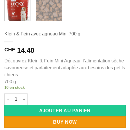
Klein & Fein avec agneau Mini 700 g
14.40
CHF
Découvrez Klein & Fein Mini Agneau, l’alimentation sèche
savoureuse et parfaitement adaptée aux besoins des petits
chiens.
700 g
10 en stock
quantité de Klein & Fein avec agneau Mini 700 g
Alternative:
AJOUTER AU PANIER
BUY NOW