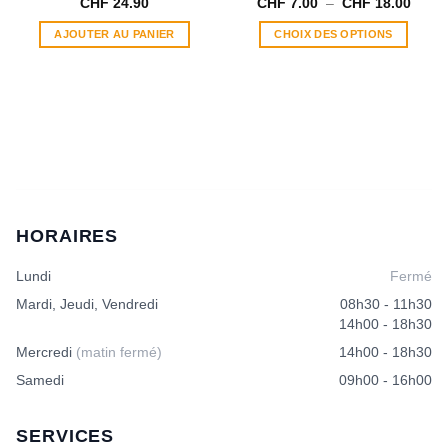
Plage
CHF
24.90
CHF
7.00
–
CHF
18.00
de
prix :
AJOUTER AU PANIER
CHOIX DES OPTIONS
CHF 7
à
Ce
CHF 1
produit
a
plusieurs
variations.
Les
options
peuvent
être
HORAIRES
choisies
sur
Lundi
Fermé
la
page
Mardi, Jeudi, Vendredi
08h30 - 11h30
du
14h00 - 18h30
produit
Mercredi
(matin fermé)
14h00 - 18h30
Samedi
09h00 - 16h00
SERVICES