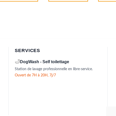
CHF 18.00
Ce
produit
a
plusieurs
variations.
Les
options
peuvent
être
SERVICES
choisies
sur
🛁
DogWash - Self toilettage
la
Station de lavage professionnelle en libre-service.
page
du
Ouvert de 7H à 20H, 7j/7
produit