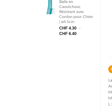
Balle en
Caoutchouc
Résistant avec
Cordon pour Chien
| ø4.5cm
CHF
4.30
–
Plage
CHF
6.40
de
prix :
CHF 4.30
à
CHF 6.40
La
An
Ma
M 
L 