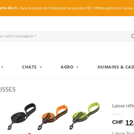
erte dès 0.-
dans le canton de Fribourg (et un peu plus 😊). Offerte partout en Suisse
CHATS
AGRO
HUMAINS & CA
ISSES
Laisse réf
12
CHF
Laisse Tru