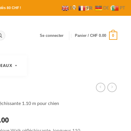
FR
EN
DE
PT
dès 80 CHF !
0
Se connecter
Panier /
CHF
0.00
DEAUX
léchissante 1.10 m pour chien
.00
elove Walk réfléchissante, longueur 110