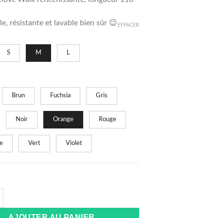
e, résistante et lavable bien sûr 😉
EFFACER
:
S
M
L
Brun
Fuchsia
Gris
Noir
Orange
Rouge
e
Vert
Violet
e Laisse réfléchissante 1.10 m pour chien
AJOUTER AU PANIER