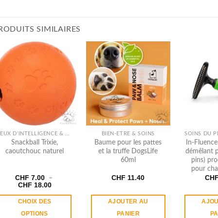
RODUITS SIMILAIRES
JEUX D'INTELLIGENCE & OCCUPATION
BIEN-ÊTRE & SOINS
Snackball Trixie,
Baume pour les pattes
In​-​Fluenc
caoutchouc naturel
et la truffe DogsLife
démêlant p
60ml
pins) pro
pour cha
CHF
7.00
CHF
11.40
CH
–
Plage
CHF
18.00
de
prix :
CHOIX DES
AJOUTER AU
AJOU
CHF 7.00
à
OPTIONS
PANIER
PA