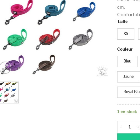
cm.
Confortabl
Taille
Alternative
XS
Couleur
Bleu
Jaune
Royal Blu
1 en stock
quantité d