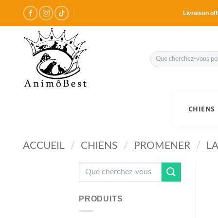
Passer
Livraison off
au
contenu
Recherche
pour :
CHIENS
ACCUEIL
/
CHIENS
/
PROMENER
/
LA
Recherche
pour :
PRODUITS