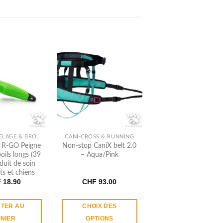
SOINS DU PELAGE & BROSSES
CANI-CROSS & RUNNING
e R​-​GO Peigne
Non-stop CaniX belt 2.0
oils longs (39
– Aqua/Pink
duit de soin
ts et chiens
F
18.90
CHF
93.00
TER AU
CHOIX DES
NIER
OPTIONS