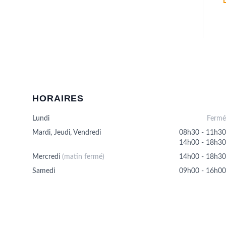
Ce
produit
a
plusieurs
.
variations.
Les
options
peuvent
être
HORAIRES
choisies
sur
Lundi
Fermé
la
Mardi, Jeudi, Vendredi
08h30 - 11h30
page
14h00 - 18h30
du
produit
Mercredi
(matin fermé)
14h00 - 18h30
Samedi
09h00 - 16h00