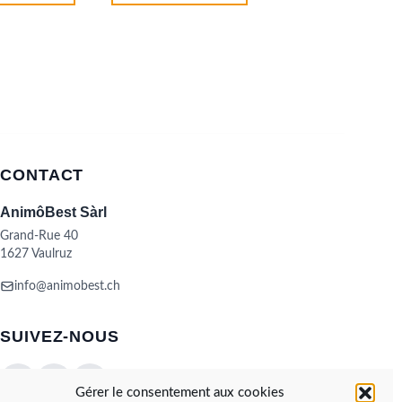
Ce
produit
a
plusieurs
variations.
Les
options
peuvent
être
CONTACT
choisies
sur
AnimôBest Sàrl
la
Grand-Rue 40
page
1627 Vaulruz
du
produit
info@animobest.ch
SUIVEZ-NOUS
Gérer le consentement aux cookies