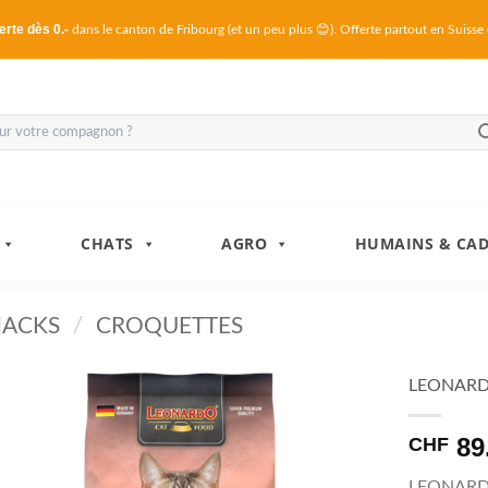
erte dès 0.-
dans le canton de Fribourg (et un peu plus 😊). Offerte partout en Suisse
CHATS
AGRO
HUMAINS & CA
NACKS
/
CROQUETTES
LEONARDO
89
CHF
LEONARDO®