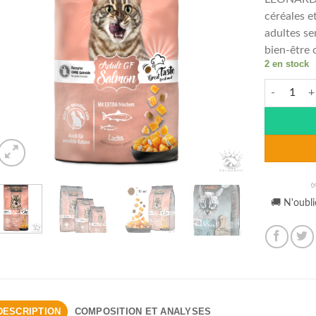
céréales e
adultes sen
bien-être 
2 en stock
quantité 
Alternative
✅
🚚 N'oubli
DESCRIPTION
COMPOSITION ET ANALYSES