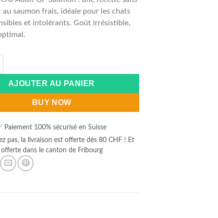
t au saumon frais, idéale pour les chats
sibles et intolérants. Goût irrésistible,
optimal.
de LEONARDO® Adult GF Saumon 7.5 kg
:
AJOUTER AU PANIER
BUY NOW
 Paiement 100% sécurisé en Suisse
ez pas, la livraison est offerte dès 80 CHF ! Et
offerte dans le canton de Fribourg