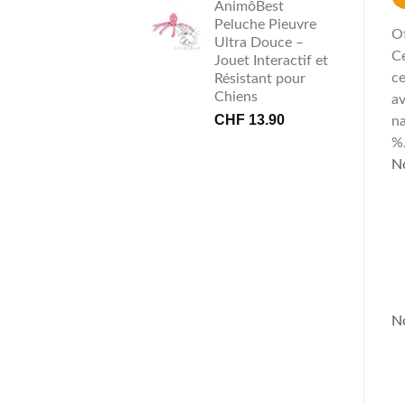
AnimôBest
Peluche Pieuvre
Of
Ultra Douce –
Ce
Jouet Interactif et
ce
Résistant pour
Chiens
av
CHF
13.90
na
%
No
No