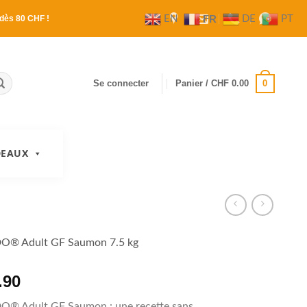
FR
EN
DE
PT
dès 80 CHF !
0
Se connecter
Panier /
CHF
0.00
DEAUX
® Adult GF Saumon 7.5 kg
.90
 Adult GF Saumon : une recette sans