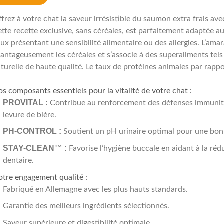
frez à votre chat la saveur irrésistible du saumon extra frais av
tte recette exclusive, sans céréales, est parfaitement adaptée au
ux présentant une sensibilité alimentaire ou des allergies. L’ama
antageusement les céréales et s’associe à des superaliments tels 
turelle de haute qualité. Le taux de protéines animales par rappo
.
s composants essentiels pour la vitalité de votre chat :
PROVITAL :
Contribue au renforcement des défenses immunitai
levure de bière.
PH-CONTROL :
Soutient un pH urinaire optimal pour une bonn
STAY-CLEAN™ :
Favorise l’hygiène buccale en aidant à la réd
dentaire.
tre engagement qualité :
Fabriqué en Allemagne avec les plus hauts standards.
Garantie des meilleurs ingrédients sélectionnés.
Saveur supérieure et digestibilité optimale.