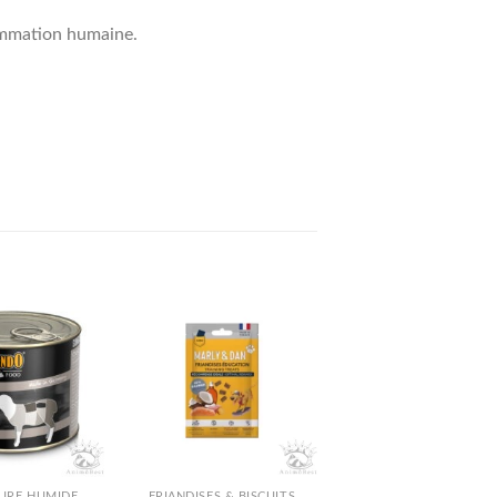
ommation humaine.
URE HUMIDE
FRIANDISES & BISCUITS