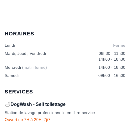
Un aliment riche en fibres favorise le transit intestinal, 
réduisant les régurgitations et vomissements liés aux 
boules de poils.
HORAIRES
Lundi
Fermé
Papaïne
Mardi, Jeudi, Vendredi
08h30 - 11h30
La papaïne, issue de la papaye, est un complément qui
14h00 - 18h30
améliore la digestion des protéines et la santé digestive du
Mercredi
(matin fermé)
14h00 - 18h30
chat en contrôlant les boules de poils.
Samedi
09h00 - 16h00
SERVICES
🛁
DogWash - Self toilettage
Station de lavage professionnelle en libre-service.
Ouvert de 7H à 20H, 7j/7