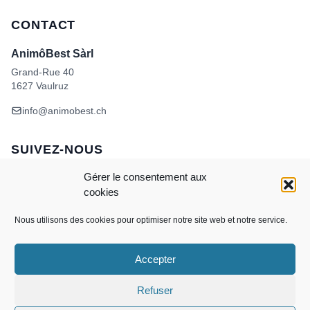
CONTACT
AnimôBest Sàrl
Grand-Rue 40
1627 Vaulruz
info@animobest.ch
SUIVEZ-NOUS
Gérer le consentement aux
cookies
Nous utilisons des cookies pour optimiser notre site web et notre service.
Accepter
Visa
MasterCard
Credit
Facture
Twint
Card
CONDITIONS GÉNÉRALES DE VENTE
Refuser
POLITIQUE DE COOKIES
ANIMÔBEST
DOGWASH – SELF TOILETTAGE