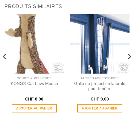
pelage. Renforce le système immunitaire
PRODUITS SIMILAIRES
Levure de bière
Favorise le développement des bonnes bactéries
présentes dans l’intestin
Patate Douce
Aide à maintenir un poids santé et un taux de sucre bas
dans le sang
SOURIS & PELUCHES
AUTRES ACCESSOIRES
KONG® Cat Luvs Mouse
Grille de protection latérale
Noix De Coco
pour fenêtre
Aide à soutenir un métabolisme sain et un niveau de sucre
CHF
8.90
CHF
9.00
dans le sang équilibré
AJOUTER AU PANIER
AJOUTER AU PANIER
Fibre de cellulose