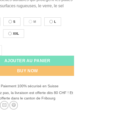
 surfaces rugueuses, le verre, le sel
:
S
M
L
XXL
e Protector bootie
AJOUTER AU PANIER
BUY NOW
 Paiement 100% sécurisé en Suisse
z pas, la livraison est offerte dès 80 CHF ! Et
offerte dans le canton de Fribourg