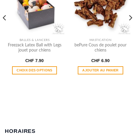
BALLES & LANCERS
MASTICATION
Freezack Latex Ball with Legs
bePure Cous de poulet pour
jouet pour chiens
chiens
CHF
7.90
CHF
6.90
CHOIX DES OPTIONS
AJOUTER AU PANIER
Ce
produit
a
plusieurs
variations.
Les
options
peuvent
être
HORAIRES
choisies