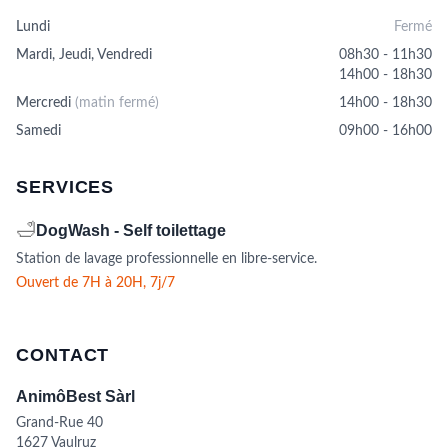
sur
Lundi
Fermé
la
page
Mardi, Jeudi, Vendredi
08h30 - 11h30
du
14h00 - 18h30
produit
Mercredi
(matin fermé)
14h00 - 18h30
Samedi
09h00 - 16h00
SERVICES
🛁
DogWash - Self toilettage
Station de lavage professionnelle en libre-service.
Ouvert de 7H à 20H, 7j/7
CONTACT
AnimôBest Sàrl
Grand-Rue 40
1627 Vaulruz