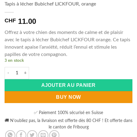
Tapis à lécher Bubichef LICKFOUR, orange
11.00
CHF
Offrez à votre chien des moments de calme et de plaisir
avec le tapis à lécher Bubichef LICKFOUR orange. Ce tapis
innovant apaise l’anxiété, réduit l’ennui et stimule les
papilles de votre compagnon.
3 en stock
quantité de Tapis à lécher Bubichef LICKFOUR, orange
Alternative:
AJOUTER AU PANIER
BUY NOW
✅ Paiement 100% sécurisé en Suisse
🚚 N'oubliez pas, la livraison est offerte dès 80 CHF ! Et offerte dans
le canton de Fribourg