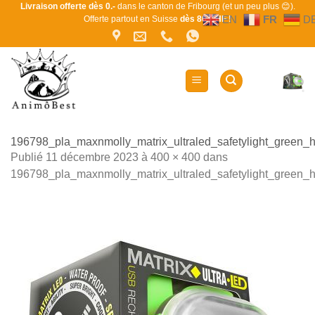
Passer
Livraison offerte dès 0.-
dans le canton de Fribourg (et un peu plus 😊).
EN
FR
D
Offerte partout en Suisse
dès 80 CHF !
au
contenu
196798_pla_maxnmolly_matrix_ultraled_safetylight_green_
Publié
11 décembre 2023
à
400 × 400
dans
196798_pla_maxnmolly_matrix_ultraled_safetylight_green_