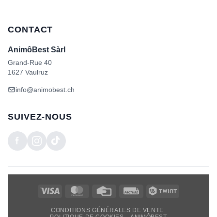
CONTACT
AnimôBest Sàrl
Grand-Rue 40
1627 Vaulruz
info@animobest.ch
SUIVEZ-NOUS
Visa
MasterCard
Credit
Facture
Twint
Card
CONDITIONS GÉNÉRALES DE VENTE