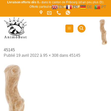
Passer
Livraison offerte dès 0.-
dans le canton de Fribourg (et un peu plus 😊).
EN
FR
DE
PT
Offerte partout en Suisse
dès 80 CHF !
au
contenu
45145
Publié
19 avril 2022
à
95 × 308
dans
45145