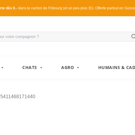
rte dès 0.-
dans le canton de Fribourg (et un peu plus 😊). Offerte partout en Suiss
CHATS
AGRO
HUMAINS & CA
s
5411468171440