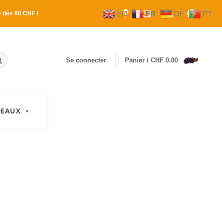
EN
FR
DE
PT
e
dès 80 CHF !
Se connecter
Panier /
CHF
0.00
DEAUX