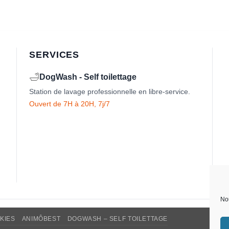
SERVICES
🛁
DogWash - Self toilettage
Station de lavage professionnelle en libre-service.
Ouvert de 7H à 20H, 7j/7
Nou
KIES
ANIMÔBEST
DOGWASH – SELF TOILETTAGE