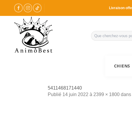
Passer
Livraison offe
au
contenu
Recherche
pour :
CHIENS
5411468171440
Publié
14 juin 2022
à
2399 × 1800
dan