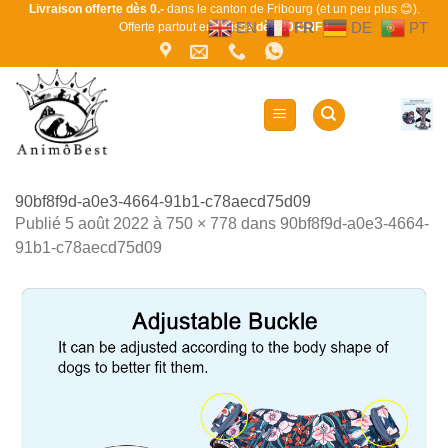
Passer
Livraison offerte dès 0.-
dans le canton de Fribourg (et un peu plus 😊).
EN
FR
DE
PT
Offerte partout en Suisse
dès 80 CHF !
au
contenu
90bf8f9d-a0e3-4664-91b1-c78aecd75d09
Publié
5 août 2022
à
750 × 778
dans
90bf8f9d-a0e3-4664-
91b1-c78aecd75d09