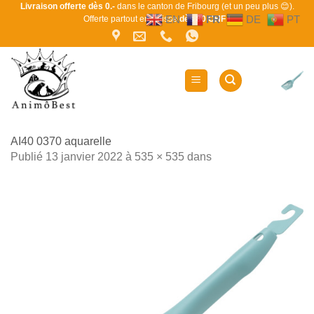
Passer
Livraison offerte dès 0.-
dans le canton de Fribourg (et un peu plus 😊).
EN
FR
DE
PT
Offerte partout en Suisse
dès 80 CHF !
au
contenu
AI40 0370 aquarelle
Publié
13 janvier 2022
à
535 × 535
dans