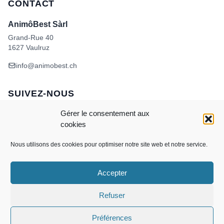
CONTACT
AnimôBest Sàrl
Grand-Rue 40
1627 Vaulruz
info@animobest.ch
SUIVEZ-NOUS
Gérer le consentement aux
cookies
Nous utilisons des cookies pour optimiser notre site web et notre service.
Accepter
Visa
MasterCard
Credit
Facture
Twint
Card
CONDITIONS GÉNÉRALES DE VENTE
Refuser
POLITIQUE DE COOKIES
ANIMÔBEST
DOGWASH – SELF TOILETTAGE
Préférences
Copyright 2026 ©
AnimôBest Sàrl